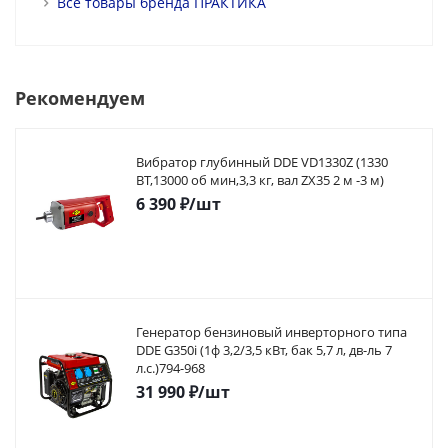
Все товары бренда ПРАКТИКА
Рекомендуем
Вибратор глубинный DDE VD1330Z (1330
ВТ,13000 об мин,3,3 кг, вал ZX35 2 м -3 м)
6 390
₽
/шт
Генератор бензиновый инверторного типа
DDE G350i (1ф 3,2/3,5 кВт, бак 5,7 л, дв-ль 7
л.с.)794-968
31 990
₽
/шт