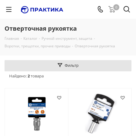
0
Отверточная рукоятка
Главная
-
Каталог
-
Ручной инструмент, защита
-
Воротки, трещотки, прочие приводы
-
Отверточная рукоятка
Фильтр
Найдено:
2
товара