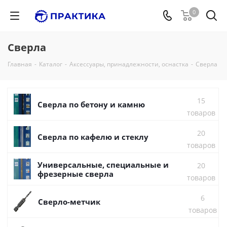
0
Сверла
Главная
-
Каталог
-
Аксессуары, принадлежности, оснастка
-
Сверла
15
Сверла по бетону и камню
товаров
20
Сверла по кафелю и стеклу
товаров
Универсальные, специальные и
20
фрезерные сверла
товаров
6
Сверло-метчик
товаров