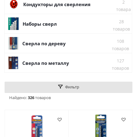
2
Кондукторы для сверления
товара
28
Наборы сверл
товаров
108
Сверла по дереву
товаров
127
Сверла по металлу
товаров
Фильтр
Найдено:
326
товаров