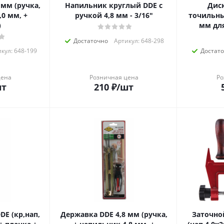
 мм (ручка,
Напильник круглый DDE с
Дис
,0 мм, +
ручкой 4,8 мм - 3/16"
точильны
)
мм для
Достаточно
Артикул: 648-298
кул: 648-199
Достат
цена
Розничная цена
Ро
шт
210
₽
/шт
DE (кр,нап,
Державка DDE 4,8 мм (ручка,
Заточной