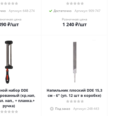
очно
Артикул: 648-274
Достаточно
Артикул: 909-747
зничная цена
Розничная цена
890
₽
/шт
1 240
₽
/шт
ной набор DDE
Напильник плоский DDE 15,3
ованный (кр,нап,
см - 6" (уп. 12 шт в коробке)
л. нап,, + планка.+
ручка)
Под заказ
Артикул: 248-443