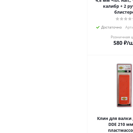
4,8 мм +пл. нап,,
калибр + 2 ру
блистер
Достаточно
Арти
Розничная 
580
₽
/
Клин для валки
DDE 210 мм 
пластмасс