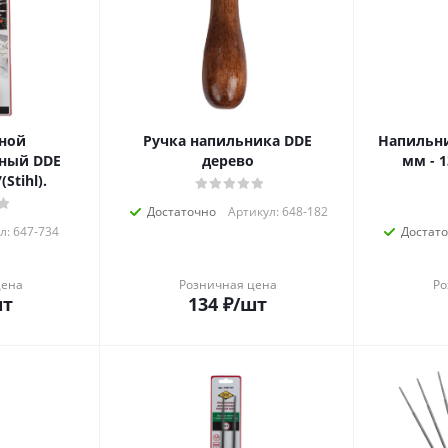
ной
Ручка напильника DDE
Напильни
ный DDE
дерево
мм - 13/64"
Stihl).
Достаточно
Артикул: 648-182
л: 647-734
Достат
цена
Розничная цена
Ро
шт
134
₽
/шт