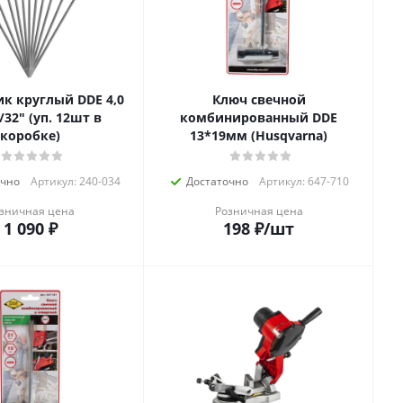
к круглый DDE 4,0
Ключ свечной
уп. 12шт в
комбинированный DDE
коробке)
13*19мм (Husqvarna)
очно
Артикул: 240-034
Достаточно
Артикул: 647-710
зничная цена
Розничная цена
1 090
₽
198
₽
/шт