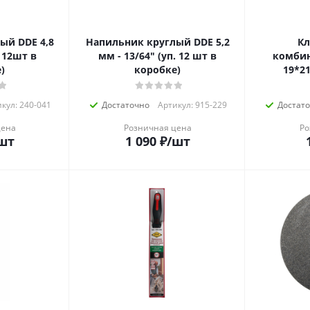
ый DDE 4,8
Напильник круглый DDE 5,2
Кл
мм - 13/64" (уп. 12 шт в
комби
)
коробке)
19*21
кул: 240-041
Достаточно
Артикул: 915-229
Достат
цена
Розничная цена
Ро
шт
1 090
₽
/шт