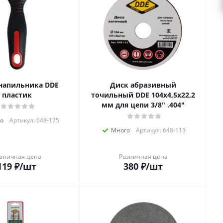
напильника DDE
Диск абразивный
пластик
точильный DDE 104х4,5х22,2
мм для цепи 3/8" .404"
о
Артикул: 648-175
Много
Артикул: 648-113
зничная цена
Розничная цена
119
₽
/шт
380
₽
/шт