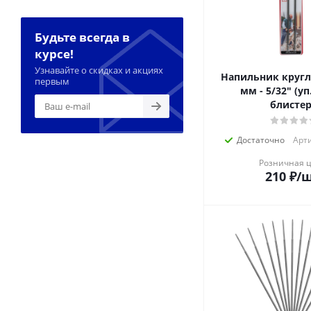
Будьте всегда в
курсе!
Узнавайте о скидках и акциях
Напильник кругл
первым
мм - 5/32" (уп. 2шт в
блистер
Достаточно
Арти
Розничная 
210
₽
/