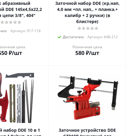
к абразивный
Заточной набор DDE (кр,нап,
й DDE 145х4,5х22,2
4,0 мм +пл. нап,, + планка.+
 цепи 3/8", 404"
калибр + 2 ручки) (в
блистере)
очно
Артикул: 917-118
Достаточно
Артикул: 648-212
зничная цена
Розничная цена
550
₽
/шт
580
₽
/шт
 набор DDE 10 в 1
Заточное устройство DDE