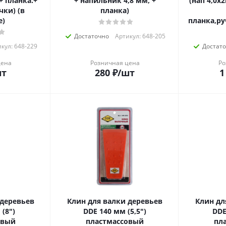
 + планка.+
+ напильник 4,8 мм, +
(нап 4,0х
чки) (в
планка)
е)
планка,ру
Достаточно
Артикул: 648-205
кул: 648-229
Достат
цена
Розничная цена
Ро
шт
280
₽
/шт
1
 деревьев
Клин для валки деревьев
Клин дл
(8")
DDE 140 мм (5,5")
DDE
овый
пластмассовый
пл