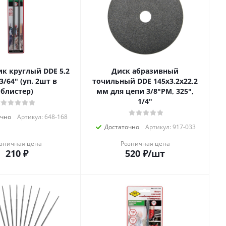
к круглый DDE 5,2
Диск абразивный
 (уп. 2шт в
точильный DDE 145х3,2х22,2
блистер)
мм для цепи 3/8"PM, 325",
1/4"
очно
Артикул: 648-168
Достаточно
Артикул: 917-033
зничная цена
Розничная цена
210
₽
520
₽
/шт