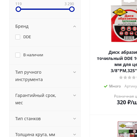
119
3 290
Бренд
DDE
Диск абраз
В наличии
точильный DDE 10
мм для ц
3/8"PM,325"
Тип ручного
инструмента
Много
Артику
Гарантийный срок,
Розничная 
320
₽
/
мес
Тип станков
Толщина круга, мм