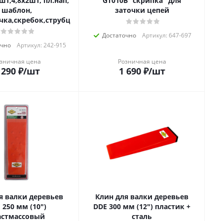
2шт,4,8х2шт, пл.нап,
GT010B "скрипка" для
шаблон,
заточки цепей
чка,скребок,струбцина)
Достаточно
Артикул: 647-697
очно
Артикул: 242-915
зничная цена
Розничная цена
 290
₽
/шт
1 690
₽
/шт
я валки деревьев
Клин для валки деревьев
 250 мм (10")
DDE 300 мм (12") пластик +
астмассовый
сталь