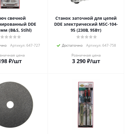
юч свечной
Станок заточной для цепей
нированный DDE
DDE электрический MSC-104-
мм (B&S, Stihl)
95 (230В, 95Вт)
очно
Артикул: 647-727
Достаточно
Артикул: 647-758
зничная цена
Розничная цена
198
₽
/шт
3 290
₽
/шт