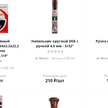
ивный
Напильник круглый DDE с
Ручка 
4х3,2х22,2
ручкой 4,0 мм - 5/32"
епи
,1/4"
Много
Артикул: 648-281
Мног
л: 648-106
цена
Розничная цена
Ро
шт
210
₽
/шт