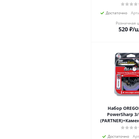
Достаточно
Арти
Розничная 
520
₽
/
Набор OREGON це
PowerSharp 3/
(PARTNER)+Камен
Достаточно
Арт