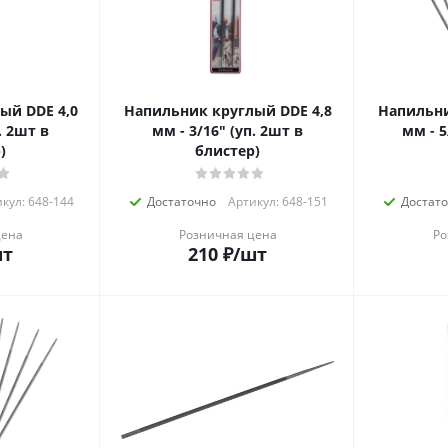
ый DDE 4,0
Напильник круглый DDE 4,8
Напильни
мм - 3/16" (уп. 2шт в
мм - 5/32" (
)
блистер)
кул: 648-144
Достаточно
Артикул: 648-151
Достат
цена
Розничная цена
Ро
шт
210
₽
/шт