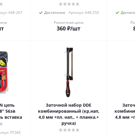
кул: 648-267
Достаточно
Артикул: 648-250
Достат
цена
Розничная цена
Ро
шт
360
₽
/шт
пь
Заточной набор DDE
Заточ
8" 56зв
комбинированный (кр,нап,
комбинир
ь вставка
4,0 мм +пл. нап,, + планка.+
4,8 мм +п
ручка)
икул: PS56E