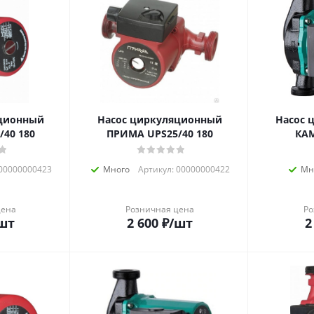
яционный
Насос циркуляционный
Насос 
40 180
ПРИМА UPS25/40 180
КАМ
 00000000423
Много
Артикул: 00000000422
Мн
цена
Розничная цена
Ро
шт
2 600
₽
/шт
2