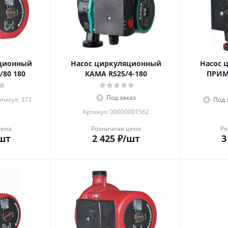
яционный
Насос циркуляционный
Насос 
80 180
КАМА RS25/4-180
ПРИМА
Под заказ
тикул: 373
Под 
Артикул: 00000001562
цена
Розничная цена
Ро
шт
2 425
₽
/шт
3