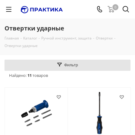
0
Отвертки ударные
Главная
-
Каталог
-
Ручной инструмент, защита
-
Отвертки
-
Отвертки ударные
Фильтр
Найдено:
11
товаров