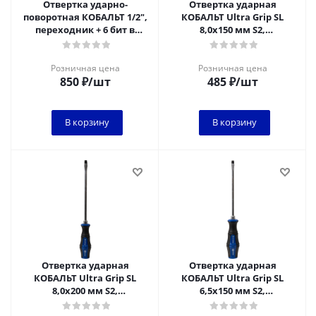
Отвертка ударно-
Отвертка ударная
поворотная КОБАЛЬТ 1/2",
КОБАЛЬТ Ultra Grip SL
переходник + 6 бит в
8,0x150 мм S2,
комплекте, биты из хром-
двухкомпонентная
ванадия.
рукоятка (1 шт.) подвес
Розничная цена
Розничная цена
850
₽
/шт
485
₽
/шт
В корзину
В корзину
Отвертка ударная
Отвертка ударная
КОБАЛЬТ Ultra Grip SL
КОБАЛЬТ Ultra Grip SL
8,0x200 мм S2,
6,5x150 мм S2,
двухкомпонентная
двухкомпонентная