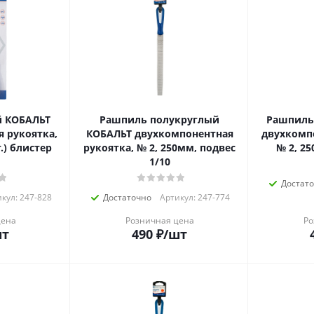
й КОБАЛЬТ
Рашпиль полукруглый
Рашпиль
 рукоятка,
КОБАЛЬТ двухкомпонентная
двухкомп
.) блистер
рукоятка, № 2, 250мм, подвес
№ 2, 25
1/10
Достат
кул: 247-828
Достаточно
Артикул: 247-774
цена
Розничная цена
Ро
шт
490
₽
/шт