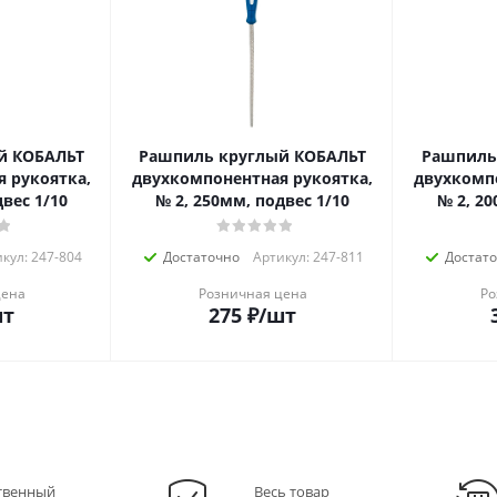
й КОБАЛЬТ
Рашпиль круглый КОБАЛЬТ
Рашпиль
 рукоятка,
двухкомпонентная рукоятка,
двухкомп
двес 1/10
№ 2, 250мм, подвес 1/10
№ 2, 20
кул: 247-804
Достаточно
Артикул: 247-811
Достат
цена
Розничная цена
Ро
шт
275
₽
/шт
твенный
Весь товар