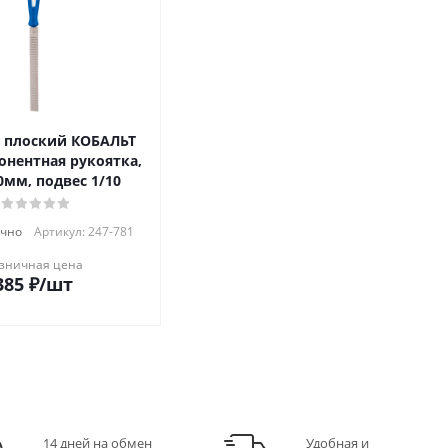
 плоский КОБАЛЬТ
онентная рукоятка,
0мм, подвес 1/10
очно
Артикул: 247-781
зничная цена
385
₽
/шт
14 дней на обмен
Удобная и