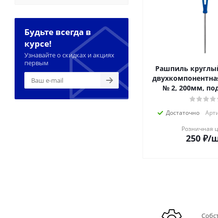
Будьте всегда в
курсе!
Узнавайте о скидках и акциях
первым
Рашпиль круглы
двухкомпонентная
№ 2, 200мм, по
Достаточно
Арти
Розничная 
250
₽
/
Собс