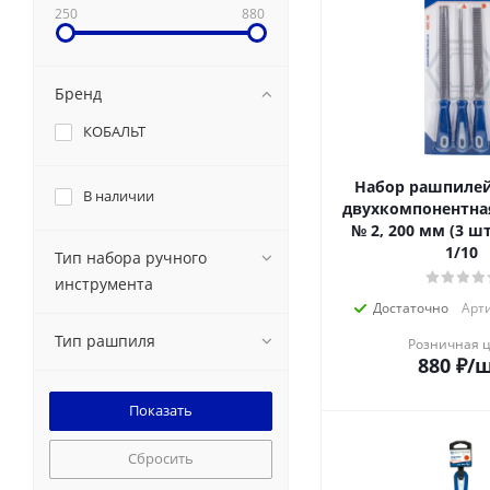
250
880
Бренд
КОБАЛЬТ
Набор рашпиле
В наличии
двухкомпонентная
№ 2, 200 мм (3 шт
1/10
Тип набора ручного
инструмента
Достаточно
Арти
Тип рашпиля
Розничная 
880
₽
/
Сбросить