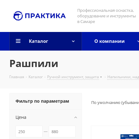
Профессиональная оснастка,
оборудование и инструменты
в Самаре
Каталог
О компании
Рашпили
Главная
-
Каталог
-
Ручной инструмент, защита
-
Напильники, на
Фильтр по параметрам
По умолчанию (убыван
Цена