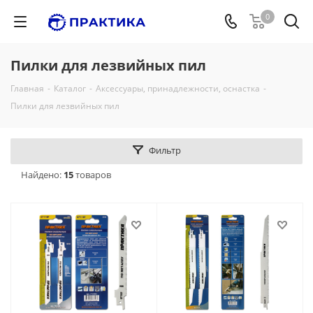
0
Пилки для лезвийных пил
Главная
-
Каталог
-
Аксессуары, принадлежности, оснастка
-
Пилки для лезвийных пил
Фильтр
Найдено:
15
товаров