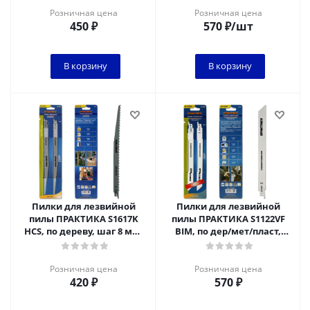
Розничная цена
Розничная цена
450
₽
570
₽
/шт
В корзину
В корзину
Пилки для лезвийной
Пилки для лезвийной
пилы ПРАКТИКА S1617K
пилы ПРАКТИКА S1122VF
HCS, по дереву, шаг 8 мм,
BIM, по дер/мет/пласт,
длина 300 мм, 2 шт
шаг 1,8-2,6 мм, длина 225
мм, 2 шт
Розничная цена
Розничная цена
420
₽
570
₽