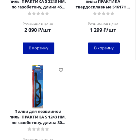
пилы ПРАКТИКА S 2243 HM,
пилы ПРАКТИКА
по газобетону, длина 455
твердосплавные S1617HM
мм, 1 шт
по дереву,
замороженным
продуктам, 305 мм
Розничная цена
Розничная цена
2 090
₽
/шт
1 299
₽
/шт
В корзину
В корзину
Пилки для лезвийной
пилы ПРАКТИКА S 1243 HM,
по газобетону, длина 305
мм, 1 шт
Розничная цена