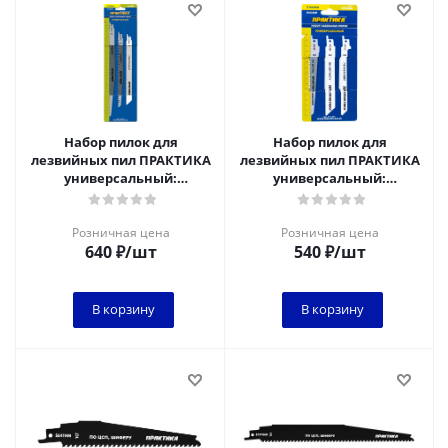
Набор пилок для
Набор пилок для
лезвийных пил ПРАКТИКА
лезвийных пил ПРАКТИКА
универсальный:
универсальный:
S1617K/S1531L/S922VF - 300,
S711EF/S922BF/S644D -
240, 225 мм, (3шт)
150мм, (3 шт)
Розничная цена
Розничная цена
640
₽
/шт
540
₽
/шт
В корзину
В корзину