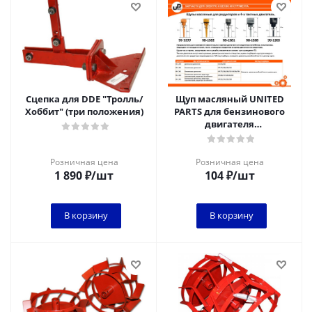
Сцепка для DDE "Тролль/
Щуп масляный UNITED
Хоббит" (три положения)
PARTS для бензинового
двигателя
UP152/154/156/168 Ø17мм,
длина 35мм, шт
Розничная цена
Розничная цена
1 890
₽
/шт
104
₽
/шт
В корзину
В корзину