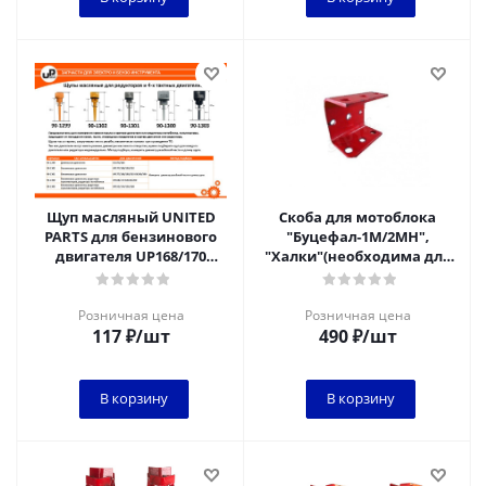
Щуп масляный UNITED
Скоба для мотоблока
PARTS для бензинового
"Буцефал-1М/2МН",
двигателя UP168/170
"Халки"(необходима для
Ø18,5мм, длина 37мм, шт
присоединения
картофелесажалки к
мотобл
Розничная цена
Розничная цена
117
₽
/шт
490
₽
/шт
В корзину
В корзину