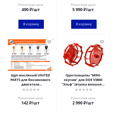
присоединения карто
ф=25мм,
ф=540мм/460мм(по обруч
Розничная цена
Розничная цена
490
₽
/шт
5 990
₽
/шт
В корзину
В корзину
Щуп масляный UNITED
Грунтозацепы "MINI-
PARTS для бензинового
окучив" для DDE V380II
двигателя
"Эльф" (втулка внешняя,
UP177/188/190/192 Ø18,5мм,
ф=280мм, шир.=90мм)
длина 55мм, шт
Розничная цена
Розничная цена
142
₽
/шт
2 990
₽
/шт