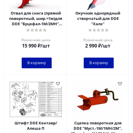
Отвал для снега (прямой
Окучник однорядный
поворотный, шир.=1м)для
створчатый для DDE
DDE "Буцефал-1M/2МН",
"Халк"
"Халки"
Розничная цена
Розничная цена
15 990
₽
/шт
2 990
₽
/шт
В корзину
В корзину
Штифт DDE Кентавр/
Сцепка поворотная для
Алеша П
DDE "Муст.-1M/1MH/2М",