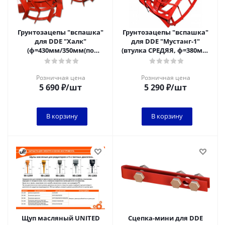
Грунтозацепы "вспашка"
Грунтозацепы "вспашка"
для DDE "Халк"
для DDE "Мустанг-1"
(ф=430мм/350мм(по
(втулка СРЕДЯЯ, ф=380мм,
обручу),шир.=180мм, НО
три обруча, шир.=180мм)
СТАВИТЬ наружу втулко
(втулка С
Розничная цена
Розничная цена
5 690
₽
/шт
5 290
₽
/шт
В корзину
В корзину
Щуп масляный UNITED
Сцепка-мини для DDE