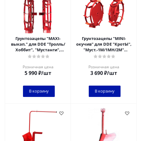
Грунтозацепы "MAXI-
Грунтозацепы "MINI-
выкап." для DDE "Тролль/
окучив" для DDE "КротЫ",
Хоббит", "Мустанги",
"Муст.-1M/1MH/2М"
"Халк" ( втулка ф=30мм,
(втулка внутр. ф=25мм НО
ф=540мм/460м
СТАВИТЬ наруж
Розничная цена
Розничная цена
5 990
₽
/шт
3 690
₽
/шт
В корзину
В корзину