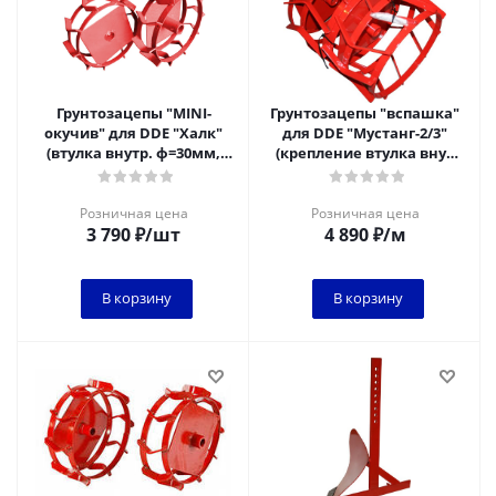
Грунтозацепы "MINI-
Грунтозацепы "вспашка"
окучив" для DDE "Халк"
для DDE "Мустанг-2/3"
(втулка внутр. ф=30мм,
(крепление втулка внут
ф=340мм (300 по обручу),
ф=28мм, ф=340мм (300 по
шир.=90мм)
обручу),
Розничная цена
Розничная цена
3 790
₽
/шт
4 890
₽
/м
В корзину
В корзину