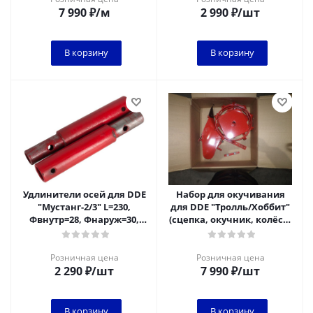
7 990
₽
/м
2 990
₽
/шт
В корзину
В корзину
Удлинители осей для DDE
Набор для окучивания
"Мустанг-2/3" L=230,
для DDE "Тролль/Хоббит"
Фвнутр=28, Фнаруж=30,
(сцепка, окучник, колёса)
для выкапывания,
(сцепка, окучник, колёса)
изменяющие ширин
Розничная цена
Розничная цена
2 290
₽
/шт
7 990
₽
/шт
В корзину
В корзину