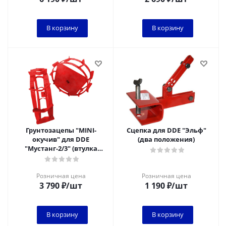
В корзину
В корзину
Грунтозацепы "MINI-
Сцепка для DDE "Эльф"
окучив" для DDE
(два положения)
"Мустанг-2/3" (втулка
внутр. ф=28мм, ф=340мм
(300 по обручу), шир
Розничная цена
Розничная цена
3 790
₽
/шт
1 190
₽
/шт
В корзину
В корзину