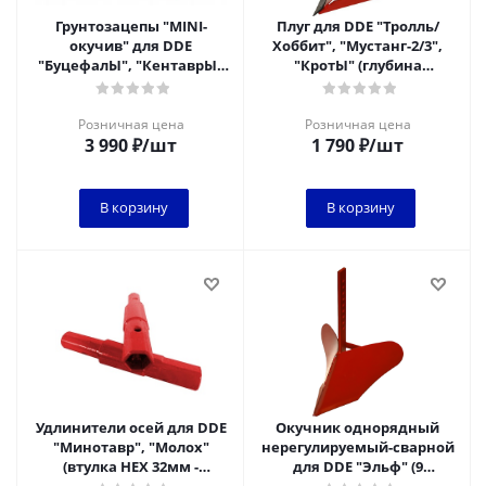
Грунтозацепы "MINI-
Плуг для DDE "Тролль/
окучив" для DDE
Хоббит", "Мустанг-2/3",
"БуцефалЫ", "КентаврЫ"
"КротЫ" (глубина
(втулка внеш. HEX=23мм,
обработки 14 см, на
ф=340мм, шир.=90мм,
стойке плуга 9 от
Розничная цена
Розничная цена
3 990
₽
/шт
1 790
₽
/шт
В корзину
В корзину
Удлинители осей для DDE
Окучник однорядный
"Минотавр", "Молох"
нерегулируемый-сварной
(втулка HEX 32мм -
для DDE "Эльф" (9