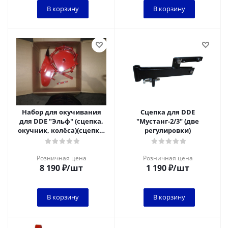
В корзину
В корзину
Набор для окучивания
Сцепка для DDE
для DDE "Эльф" (сцепка,
"Мустанг-2/3" (две
окучник, колёса)(сцепка,
регулировки)
окучник, колёса)
Розничная цена
Розничная цена
8 190
₽
/шт
1 190
₽
/шт
В корзину
В корзину