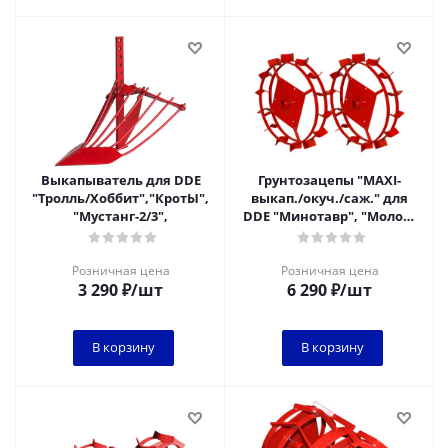
Выкапыватель для DDE
Грунтозацепы "MAXI-
"Тролль/Хоббит","КротЫ",
выкап./окуч./саж." для
"Мустанг-2/3",
DDE "Минотавр", "Молох"
(втулка круглая, ф=485мм,
шир.=90м
Розничная цена
Розничная цена
3 290
₽
/шт
6 290
₽
/шт
В корзину
В корзину