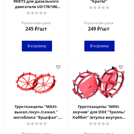
PARTS для дизельного
"КротЫ"
двигателя UD178/186
Ø21мм, длина 69мм, шт
Розничная цена
Розничная цена
245
₽
/шт
249
₽
/шт
В корзину
В корзину
Грунтозацепы "MAXI-
Грунтозацепы "MINI-
выкап./окуч./сажал."
окучив" для DDE "Тролль/
мотоблока "Буцефал",
Хоббит" (втулка внутрен.,
"Кентавр"
ф=280мм, шир.=90мм)
(ф=680мм,шир.=90мм удл.
44.05
Розничная цена
Розничная цена