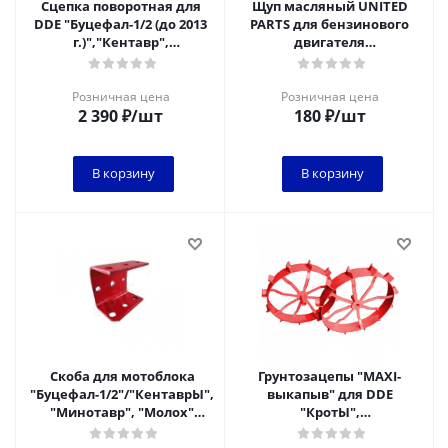
Сцепка поворотная для
Щуп масляный UNITED
DDE "Буцефал-1/2 (до 2013
PARTS для бензинового
г.)","Кентавр",
двигателя
"Минотавр", "Молох",
UP177/188/190/192 Ø19,5мм,
Pubert Quatro
длина 55мм, шт
Розничная цена
Розничная цена
2 390
₽
/шт
180
₽
/шт
В корзину
В корзину
Скоба для мотоблока
Грунтозацепы "MAXI-
"Буцефал-1/2"/"КентаврЫ",
выкапыв" для DDE
"Минотавр", "Молох"
"КротЫ",
(неоходима для
"Муст.-1M/1MH/2М"(втулка