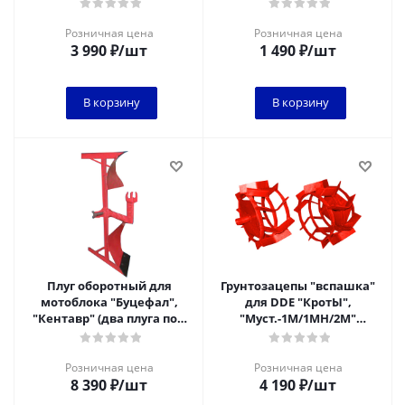
наружн. ф 34мм, L=250мм)
отверстий)
(втулка HEX 3
Розничная цена
Розничная цена
3 990
₽
/шт
1 490
₽
/шт
В корзину
В корзину
Плуг оборотный для
Грунтозацепы "вспашка"
мотоблока "Буцефал",
для DDE "КротЫ",
"Кентавр" (два плуга под
"Муст.-1M/1MH/2М"
углом 180
(втулка внешняя,
град.,возможность
ф=320мм, шир.=160мм)
обрабат
(втул
Розничная цена
Розничная цена
8 390
₽
/шт
4 190
₽
/шт