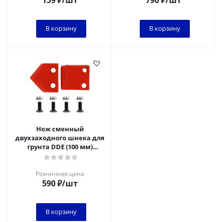
159
₽
/шт
790
₽
/шт
В корзину
В корзину
Нож сменный
двухзаходного шнека для
грунта DDE (100 мм)
(30х30х4 мм, плоский)
(пара)
Розничная цена
590
₽
/шт
В корзину