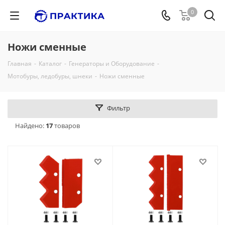
0
Ножи сменные
Главная
-
Каталог
-
Генераторы и Оборудование
-
Мотобуры, ледобуры, шнеки
-
Ножи сменные
Фильтр
Найдено:
17
товаров