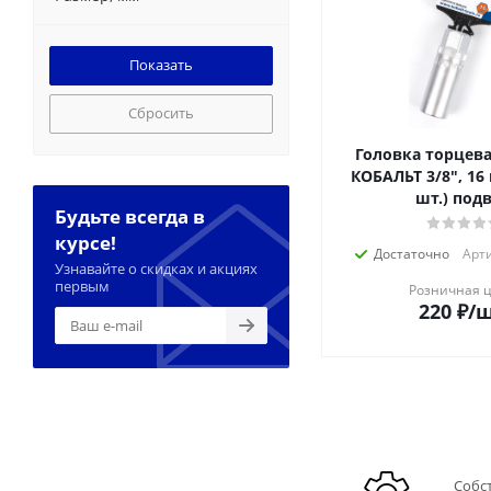
Сбросить
Головка торцева
КОБАЛЬТ 3/8", 16 
шт.) под
Будьте всегда в
курсе!
Достаточно
Арти
Узнавайте о скидках и акциях
первым
Розничная 
220
₽
/
Собс