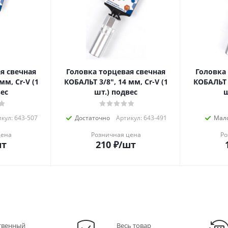
я свечная
Головка торцевая свечная
Головка
мм, Cr-V (1
КОБАЛЬТ 3/8", 14 мм, Cr-V (1
КОБАЛЬТ 1
вес
шт.) подвес
ш
кул: 643-507
Достаточно
Артикул: 643-491
Мал
цена
Розничная цена
Ро
шт
210
₽
/шт
твенный
Весь товар