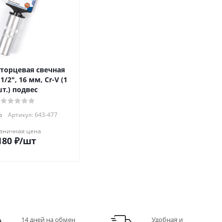
 торцевая свечная
/2", 16 мм, Cr-V (1
т.) подвес
о
Артикул: 643-477
зничная цена
180
₽
/шт
14 дней на обмен
Удобная и