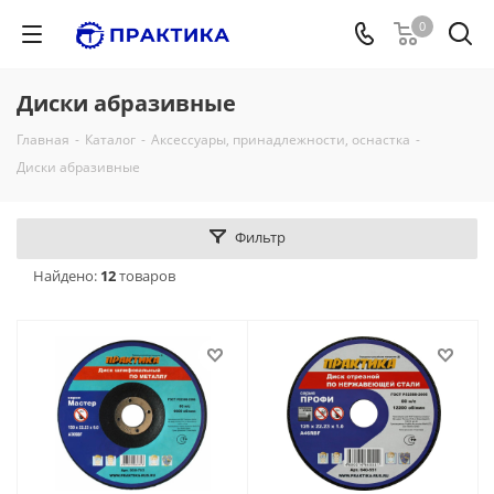
0
Диски абразивные
Главная
-
Каталог
-
Аксессуары, принадлежности, оснастка
-
Диски абразивные
Фильтр
Найдено:
12
товаров