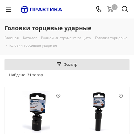
0
Головки торцевые ударные
Главная
-
Каталог
-
Ручной инструмент, защита
-
Головки торцевые
-
Головки торцевые ударные
Фильтр
Найдено:
31
товар