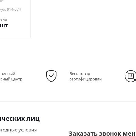
ул: 914-574
цена
/шт
твенный
Весь товар
исный центр
сертифицирован
ческих лиц
ыгодные условия
Заказать звонок ме