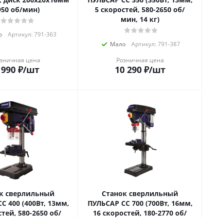
950 об/мин)
5 скоростей, 580-2650 об/
мин, 14 кг)
о
Артикул: 791-363
Мало
Артикул: 791-387
зничная цена
Розничная цена
 990
₽
/шт
10 290
₽
/шт
к сверлильный
Станок сверлильный
С 400 (400Вт, 13мм,
ПУЛЬСАР СС 700 (700Вт, 16мм,
стей, 580-2650 об/
16 скоростей, 180-2770 об/