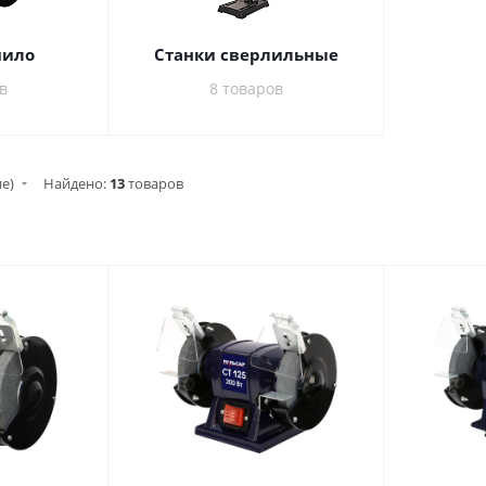
чило
Станки сверлильные
в
8 товаров
ие)
Найдено:
13
товаров