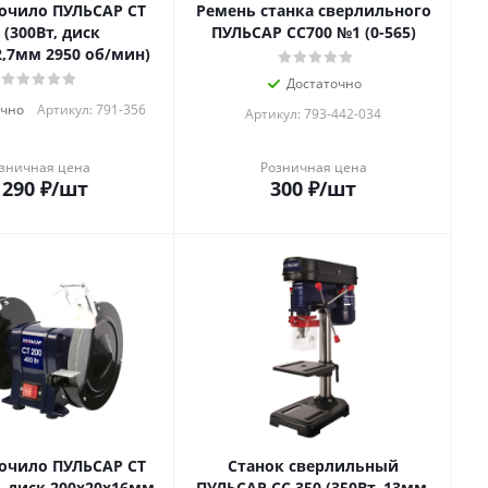
точило ПУЛЬСАР СТ
Ремень станка сверлильного
 (300Вт, диск
ПУЛЬСАР CC700 №1 (0-565)
2,7мм 2950 об/мин)
Достаточно
очно
Артикул: 791-356
Артикул: 793-442-034
зничная цена
Розничная цена
 290
₽
/шт
300
₽
/шт
точило ПУЛЬСАР СТ
Станок сверлильный
т, диск 200x20x16мм
ПУЛЬСАР СС 350 (350Вт, 13мм,