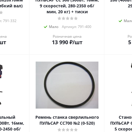
ибкий вал)
9 скоростей, 280-2350 об/
2
мин, 20 кг) + тиски
: 791-332
Мал
Мало
Артикул: 791-400
цена
Розничная цена
Ро
шт
13 990
₽
/шт
5
ильный
Ремень станка сверлильного
Стано
00Вт, 16мм,
ПУЛЬСАР CC700 №2 (0-520)
ПУЛЬСАР С
0-2450 об/
5 скоро