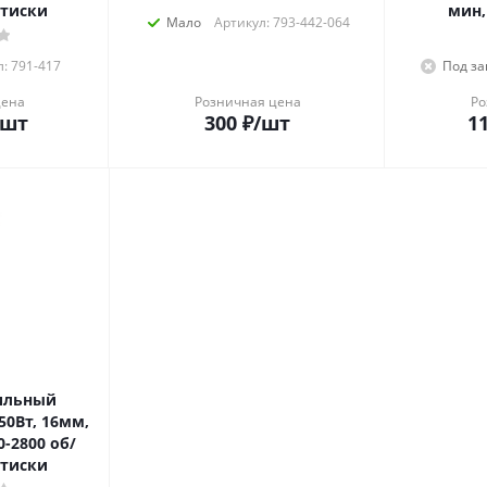
 тиски
мин,
Мало
Артикул: 793-442-064
: 791-417
Под за
цена
Розничная цена
Ро
/шт
300
₽
/шт
11
ильный
50Вт, 16мм,
0-2800 об/
 тиски