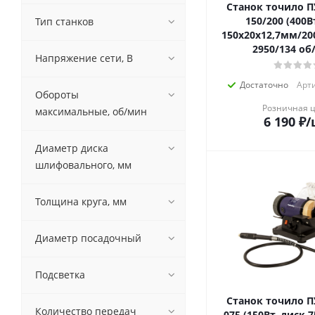
Станок точило П
150/200 (400В
Тип станков
150x20x12,7мм/20
2950/134 об
Напряжение сети, В
Достаточно
Арти
Обороты
Розничная 
максимальные, об/мин
6 190
₽
/
Диаметр диска
шлифовального, мм
Толщина круга, мм
Диаметр посадочный
Подсветка
Станок точило П
Количество передач
075 (150Вт, диск