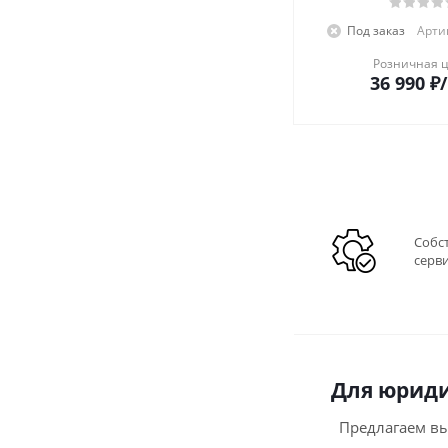
Под заказ
Артик
Розничная 
36 990
₽
Собс
серв
Для юриди
Предлагаем в