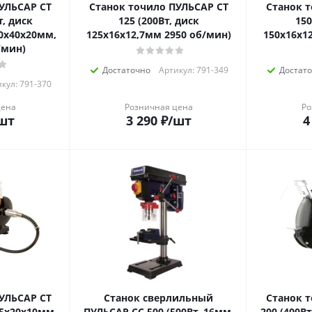
УЛЬСАР СТ
Станок точило ПУЛЬСАР СТ
Станок 
т, диск
125 (200Вт, диск
150
0x40x20мм,
125x16x12,7мм 2950 об/мин)
150x16x1
/мин)
Достаточно
Артикул: 791-349
Достат
кул: 791-370
цена
Розничная цена
Ро
шт
3 290
₽
/шт
4
УЛЬСАР СТ
Станок сверлильный
Станок 
 75x20x10мм
ПУЛЬСАР СС 500 (500Вт, 16мм,
200 (400В