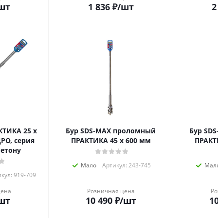
шт
1 836
₽
/шт
2
КТИКА 25 х
Бур SDS-MAX проломный
Бур SD
РО, серия
ПРАКТИКА 45 х 600 мм
ПРАКТ
бетону
Мало
Артикул: 243-745
Мал
кул: 919-709
цена
Розничная цена
Ро
шт
10 490
₽
/шт
10