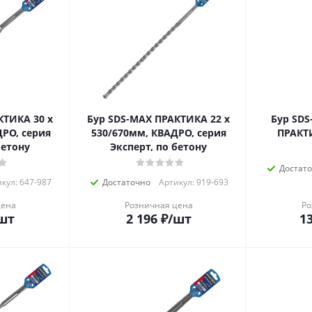
КТИКА 30 х
Бур SDS-MAX ПРАКТИКА 22 х
Бур SD
ДРО, серия
530/670мм, КВАДРО, серия
ПРАКТИ
бетону
Эксперт, по бетону
Достат
кул: 647-987
Достаточно
Артикул: 919-693
цена
Розничная цена
Ро
шт
2 196
₽
/шт
13