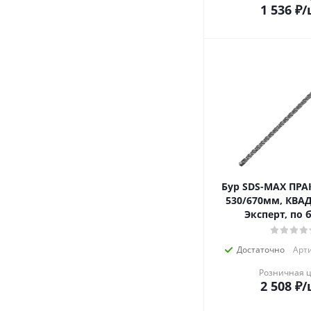
1 536
₽
/
Бур SDS-MAX ПРА
530/670мм, КВАД
Эксперт, по 
Достаточно
Арти
Розничная 
2 508
₽
/