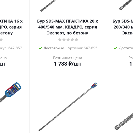
КТИКА 16 х
Бур SDS-MAX ПРАКТИКА 20 х
Бур SDS-
ДРО, серия
400/540 мм, КВАДРО, серия
200/340 
бетону
Эксперт, по бетону
Эксп
кул: 647-857
Достаточно
Артикул: 647-895
Достат
цена
Розничная цена
Ро
шт
1 788
₽
/шт
1