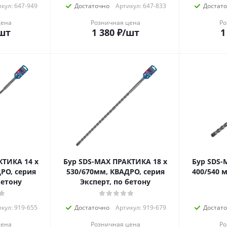
кул: 647-949
Достаточно
Артикул: 647-833
Достат
цена
Розничная цена
Ро
шт
1 380
₽
/шт
1
КТИКА 14 х
Бур SDS-MAX ПРАКТИКА 18 х
Бур SDS-
РО, серия
530/670мм, КВАДРО, серия
400/540 м
бетону
Эксперт, по бетону
кул: 919-655
Достаточно
Артикул: 919-679
Достат
цена
Розничная цена
Ро