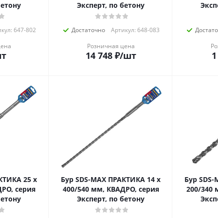
, по бетону
Эксперт, по бетону
Эксп
кул: 647-802
Достаточно
Артикул: 648-083
Достат
цена
Розничная цена
Ро
шт
14 748
₽
/шт
1
КТИКА 25 х
Бур SDS-MAX ПРАКТИКА 14 х
Бур SDS-
ДРО, серия
400/540 мм, КВАДРО, серия
200/340 
бетону
Эксперт, по бетону
Эксп