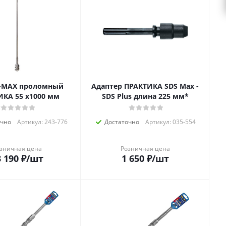
S-MAX проломный
Адаптер ПРАКТИКА SDS Max -
КА 55 х1000 мм
SDS Plus длина 225 мм*
очно
Артикул: 243-776
Достаточно
Артикул: 035-554
зничная цена
Розничная цена
 190
₽
/шт
1 650
₽
/шт