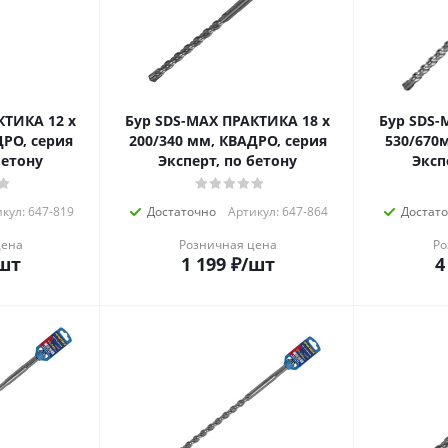
КТИКА 12 х
Бур SDS-MAX ПРАКТИКА 18 х
Бур SDS-
ДРО, серия
200/340 мм, КВАДРО, серия
530/670
, по бетону
Эксперт, по бетону
Эксп
кул: 647-819
Достаточно
Артикул: 647-864
Достат
цена
Розничная цена
Ро
шт
1 199
₽
/шт
4