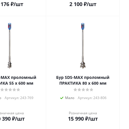
 176
₽
/шт
2 100
₽
/шт
S-MAX проломный
Бур SDS-MAX проломный
ИКА 55 х 600 мм
ПРАКТИКА 80 х 600 мм
о
Артикул: 243-769
Мало
Артикул: 243-806
зничная цена
Розничная цена
 390
₽
/шт
15 990
₽
/шт