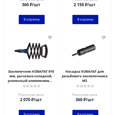
360
₽
/шт
2 150
₽
/шт
В корзину
В корзину
Заклепочник КОБАЛЬТ 810
Насадка КОБАЛЬТ для
мм, рычажно-складной,
резьбового заклепочника
усиленный алюминиевый
М3
корпус
Розничная цена
Розничная цена
2 070
₽
/шт
360
₽
/шт
В корзину
В корзину