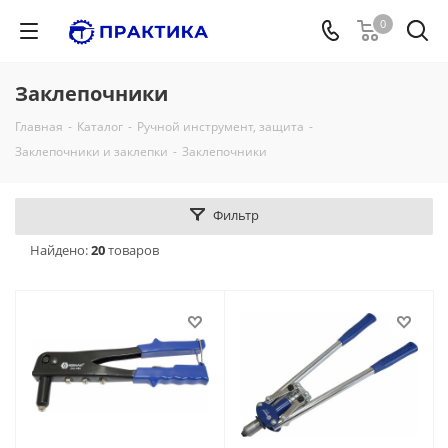
0
Заклепочники
Главная
-
Каталог
-
Ручной инструмент, защита
-
Заклепочники и заклепки
-
Заклепочники
Фильтр
Найдено:
20
товаров