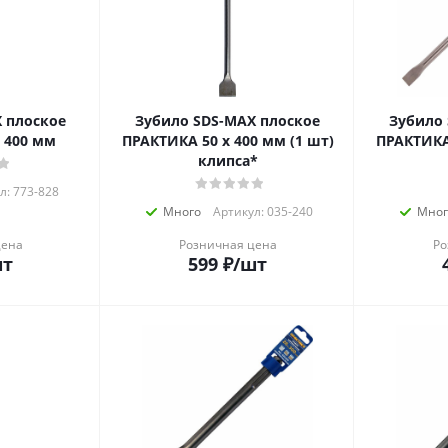
 плоское
Зубило SDS-MAX плоское
Зубило 
 400 мм
ПРАКТИКА 50 х 400 мм (1 шт)
ПРАКТИКА 
клипса*
л: 773-828
Много
Артикул: 035-240
Мног
цена
Розничная цена
Ро
шт
599
₽
/шт