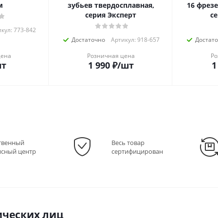
м
зубьев твердосплавная,
16 фрез
серия Эксперт
с
кул: 773-842
Достаточно
Артикул: 918-657
Достат
цена
Розничная цена
Ро
шт
1 990
₽
/шт
1
твенный
Весь товар
исный центр
сертифицирован
ческих лиц