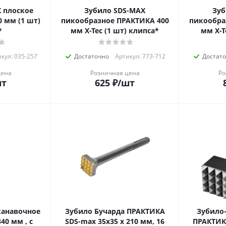
 плоское
Зубило SDS-MAX
Зуб
0 мм (1 шт)
пикообразное ПРАКТИКА 400
пикообра
*
мм X-Tec (1 шт) клипса*
мм X-T
кул: 035-257
Достаточно
Артикул: 773-712
Достат
цена
Розничная цена
Ро
шт
625
₽
/шт
канавочное
Зубило Бучарда ПРАКТИКА
Зубило
40 мм , с
SDS-max 35х35 х 210 мм, 16
ПРАКТИКА