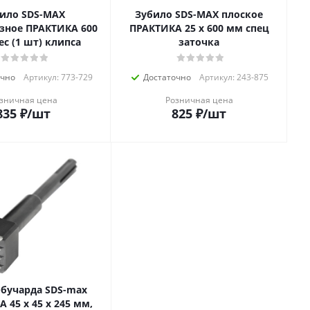
ило SDS-MAX
Зубило SDS-MAX плоское
зное ПРАКТИКА 600
ПРАКТИКА 25 х 600 мм спец
ec (1 шт) клипса
заточка
очно
Артикул: 773-729
Достаточно
Артикул: 243-875
зничная цена
Розничная цена
835
₽
/шт
825
₽
/шт
-бучарда SDS-max
 45 x 45 х 245 мм,