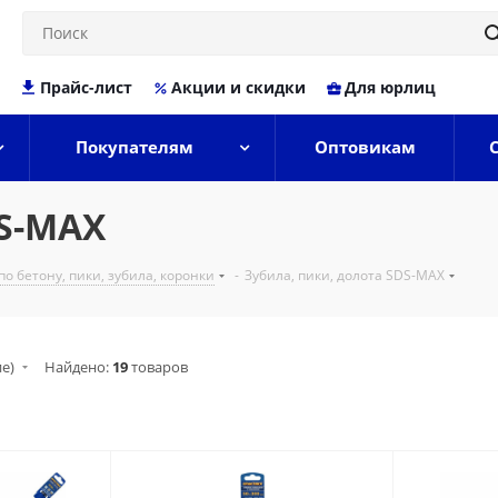
Прайс-лист
Акции и скидки
Для юрлиц
Покупателям
Оптовикам
DS-MAX
по бетону, пики, зубила, коронки
-
Зубила, пики, долота SDS-MAX
ие)
Найдено:
19
товаров