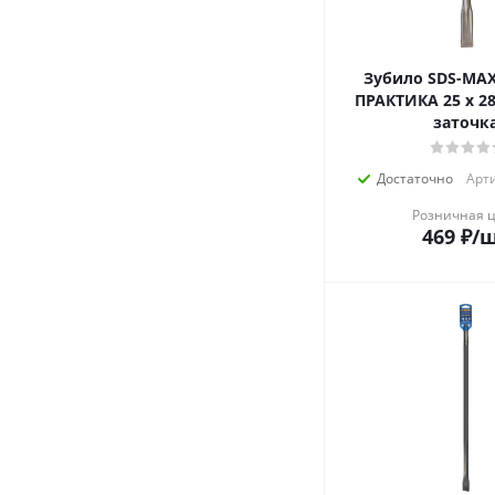
Зубило SDS-MAX плоское
ПРАКТИКА 25 х 2
заточк
Достаточно
Арти
Розничная 
469
₽
/