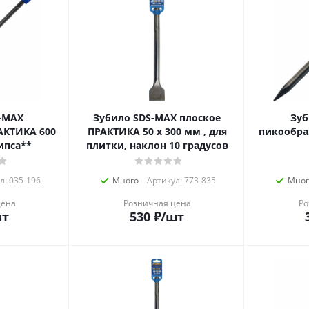
-MAX
Зубило SDS-MAX плоское
Зубило
АКТИКА 600
ПРАКТИКА 50 х 300 мм , для
пикообра
ипса**
плитки, наклон 10 градусов
л: 035-196
Много
Артикул: 773-835
Мног
цена
Розничная цена
Ро
шт
530
₽
/шт