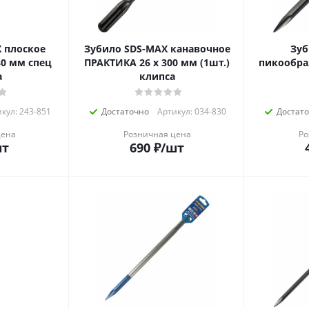
Зубило SDS-MAX канавочное
Зубило
80 мм спец
ПРАКТИКА 26 х 300 мм (1шт.)
пикообраз
а
клипса
кул: 243-851
Достаточно
Артикул: 034-830
Достат
цена
Розничная цена
Ро
шт
690
₽
/шт