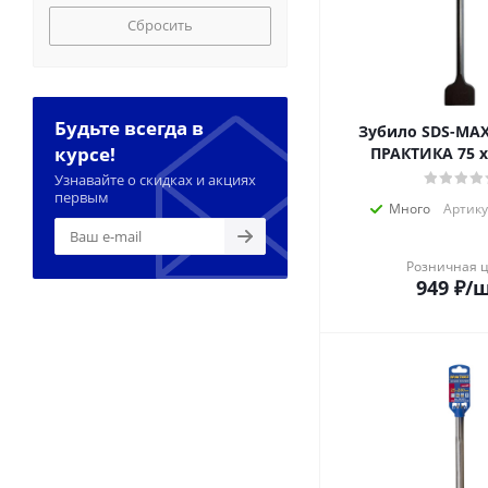
Сбросить
Будьте всегда в
Зубило SDS-MAX
курсе!
ПРАКТИКА 75 х
Узнавайте о скидках и акциях
первым
Много
Артику
Розничная 
949
₽
/