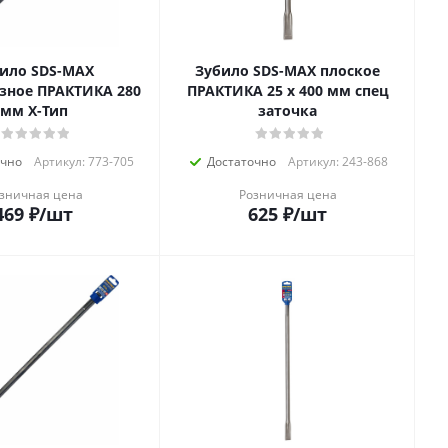
 SDS-MAX
Зубило SDS-MAX плоское
ное ПРАКТИКА 280
ПРАКТИКА 25 х 400 мм спец
мм X-Тип
заточка
очно
Артикул: 773-705
Достаточно
Артикул: 243-868
зничная цена
Розничная цена
469
₽
/шт
625
₽
/шт