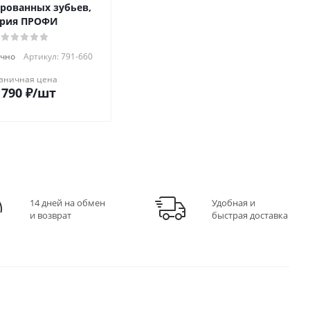
ерованных зубьев,
ерия ПРОФИ
очно
Артикул: 791-660
зничная цена
 790
₽
/шт
14 дней на обмен
Удобная и
и возврат
быстрая доставка