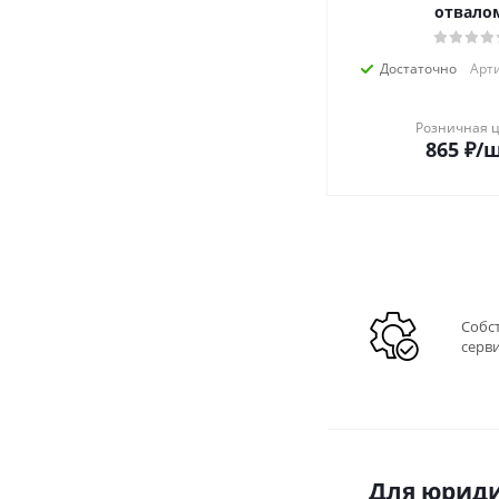
отвало
Достаточно
Арти
Розничная 
865
₽
/
Собс
серв
Для юриди