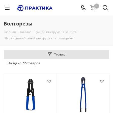
0
Болторезы
Главная
-
Каталог
-
Ручной инструмент, защита
-
Шарнирно-губцевый инструмент
-
Болторезы
Фильтр
Найдено:
15
товаров