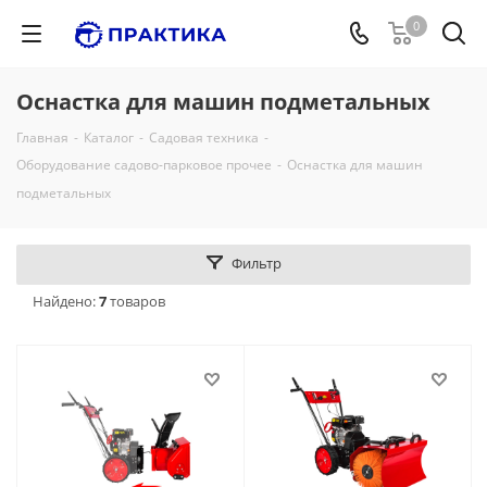
0
Оснастка для машин подметальных
Главная
-
Каталог
-
Садовая техника
-
Оборудование садово-парковое прочее
-
Оснастка для машин
подметальных
Фильтр
Найдено:
7
товаров