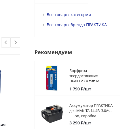
Все товары категории
Все товары бренда ПРАКТИКА
Рекомендуем
Борфреза
твердосплавная
ПРАКТИКА тип M
коническая,12 х 25 мм,
1 790
₽
/шт
хвостовик 6 мм
Аккумулятор ПРАКТИКА
для MAKITA 14.4В, 3.0Ач,
Li-Ion, коробка
Коронка
Коронк
3 290
₽
/шт
кая
биметаллическая
биметаллич