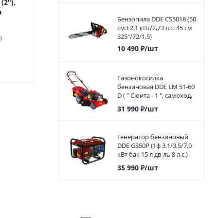
ПРАКТИКА 35 мм (1 3/8"),
ПРАКТИКА 22 мм (7/8"),
а
(1шт), клипса
(1шт), кли
Бензопила DDE CS5018 (50
см3 2,1 кВт/2,73 л.с. 45 см
325"/72/1,5)
о
Мало
Достато
10 490
₽
/шт
380
₽
/шт
250
₽
/ш
Газонокосилка
бензиновая DDE LM 51-60
D ( " Сюита - 1 ", самоход,
51cм, DDE 173 куб.см.,
31 990
₽
/шт
6л.с, 60л)
Генератор бензиновый
DDE G350P (1ф 3,1/3,5/7,0
кВт бак 15 л дв-ль 8 л.с.)
792-568
35 990
₽
/шт