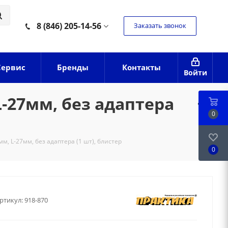
8 (846) 205-14-56
Заказать звонок
Сервис
Бренды
Контакты
Войти
-27мм, без адаптера
0
м, L-27мм, без адаптера (1 шт), блистер
0
ртикул:
918-870