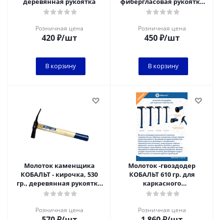
деревянная рукоятка
фибергласовая рукоятка
170 мм 924-924
Розничная цена
Розничная цена
420
₽
/шт
450
₽
/шт
В корзину
В корзину
Молоток каменщика
Молоток -гвоздодер
КОБАЛЬТ - кирочка, 530
КОБАЛЬТ 610 гр. для
гр., деревянная рукоятка
каркасного
из ясеня 1/6
строительства, рукоятка
из полиамида, встр. маг.
Розничная цена
Розничная цена
570
₽
/шт
1 860
₽
/шт