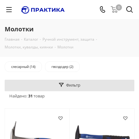
0
Молотки
Главная
-
Каталог
-
Ручной инструмент, защита
-
Молотки, кувалды, киянки
-
Молотки
слесарный (14)
гвоздодер (2)
Фильтр
Найдено:
31
товар