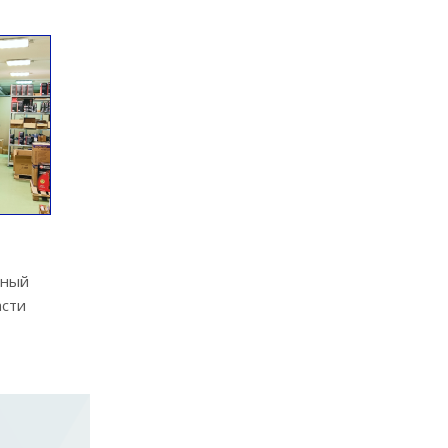
йный
асти