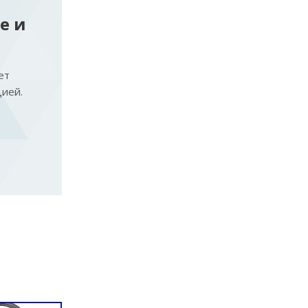
е и
ет
ией.