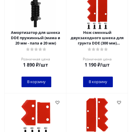
Амортизатор для шнека
Нож сменный
DDE пружинный (мама ø
двухзаходного шнека для
20 мм - папа ø 20 мм)
грунта DDE (300 мм)
(120х32х4мм, плоский)
(пара)
Розничная цена
Розничная цена
1 890
₽
/шт
1 190
₽
/шт
В корзину
В корзину