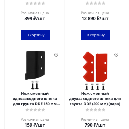
масса 9,8 кг, макс.
диаметр 2
Розничная цена
Розничная цена
399
₽
/шт
12 890
₽
/шт
В корзину
В корзину
Нож сменный
Нож сменный
однозаходного шнека
двухзаходного шнека для
для грунта DDE 150 мм
грунта DDE (200 мм) (пара)
(один)
Розничная цена
Розничная цена
159
₽
/шт
790
₽
/шт