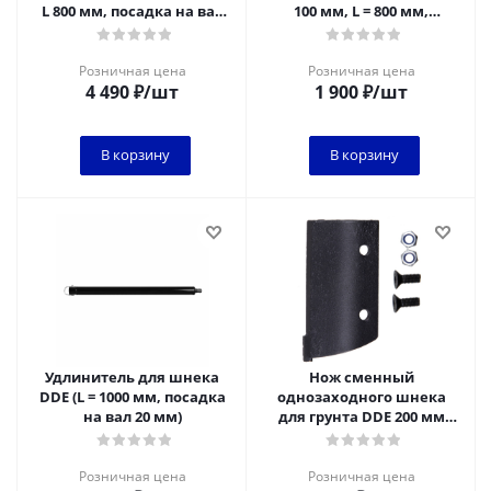
L 800 мм, посадка на вал
100 мм, L = 800 мм,
20 мм)
посадка на вал 20 мм)
Розничная цена
Розничная цена
4 490
₽
/шт
1 900
₽
/шт
В корзину
В корзину
Удлинитель для шнека
Нож сменный
DDE (L = 1000 мм, посадка
однозаходного шнека
на вал 20 мм)
для грунта DDE 200 мм
(один)
Розничная цена
Розничная цена