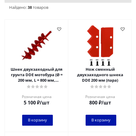
Найдено:
38
товаров
Шнек двухзаходный для
Нож сменный
грунта DDE мотобура (Ø =
двухзаходного шнека
200 мм, L = 800 мм,
DDE 200 мм (пара)
посадка на вал 20 мм)
Розничная цена
Розничная цена
5 100
₽
/шт
800
₽
/шт
В корзину
В корзину