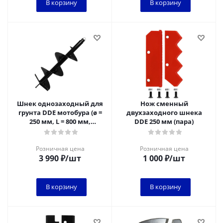
В корзину
В корзину
Шнек однозаходный для
Нож сменный
грунта DDE мотобура (ø =
двухзаходного шнека
250 мм, L = 800 мм,
DDE 250 мм (пара)
посадка на вал 20 мм)
Розничная цена
Розничная цена
3 990
₽
/шт
1 000
₽
/шт
В корзину
В корзину