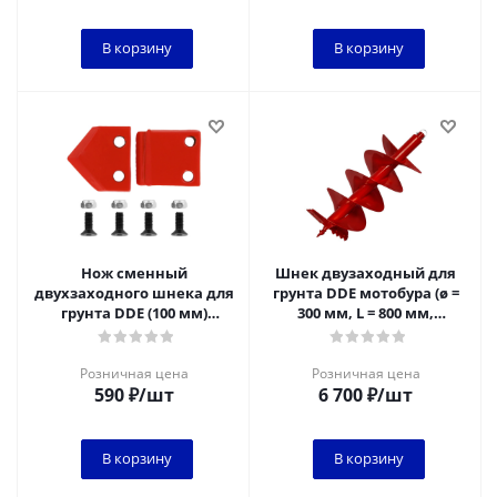
В корзину
В корзину
Нож сменный
Шнек двузаходный для
двухзаходного шнека для
грунта DDE мотобура (ø =
грунта DDE (100 мм)
300 мм, L = 800 мм,
(30х30х4 мм, плоский)
посадка на вал 20 мм)
(пара)
Розничная цена
Розничная цена
590
₽
/шт
6 700
₽
/шт
В корзину
В корзину