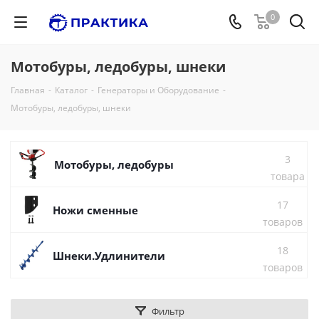
0
Мотобуры, ледобуры, шнеки
Главная
-
Каталог
-
Генераторы и Оборудование
-
Мотобуры, ледобуры, шнеки
3
Мотобуры, ледобуры
товара
17
Ножи сменные
товаров
18
Шнеки.Удлинители
товаров
Фильтр