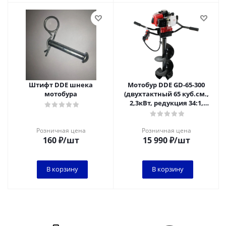
Штифт DDE шнека
Мотобур DDE GD-65-300
мотобура
(двухтактный 65 куб.см.,
2,3кВт, редукция 34:1,
масса 10,8 кг, макс.
диаметр 3
Розничная цена
Розничная цена
160
₽
/шт
15 990
₽
/шт
В корзину
В корзину