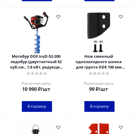
Мотобур DDE IceD-52-200
Нож сменный
ледобур (двухтактный 52
однозаходного шнека
куб.см., 1,8 кВт, редукция
для грунта DDE 100 мм
25:1, 9,0 кг, макс. ф = 2
(один)
Розничная цена
Розничная цена
10 990
₽
/шт
99
₽
/шт
В корзину
В корзину