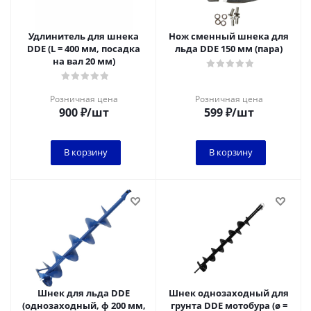
Удлинитель для шнека
Нож сменный шнека для
DDE (L = 400 мм, посадка
льда DDE 150 мм (пара)
на вал 20 мм)
Розничная цена
Розничная цена
900
₽
/шт
599
₽
/шт
В корзину
В корзину
Шнек для льда DDE
Шнек однозаходный для
(однозаходный, ф 200 мм,
грунта DDE мотобура (ø =