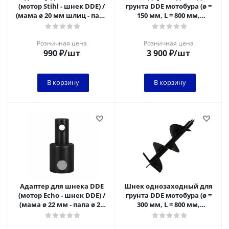
(мотор Stihl - шнек DDE) /
грунта DDE мотобура (ø =
(мама ø 20 мм шлиц - папа
150 мм, L = 800 мм,
ø 20 мм)
посадка на вал 20 мм)
Розничная цена
Розничная цена
990
₽
/шт
3 900
₽
/шт
В корзину
В корзину
Адаптер для шнека DDE
Шнек однозаходный для
(мотор Echo - шнек DDE) /
грунта DDE мотобура (ø =
(мама ø 22 мм - папа ø 20
300 мм, L = 800 мм,
мм)
посадка на вал 20 мм)