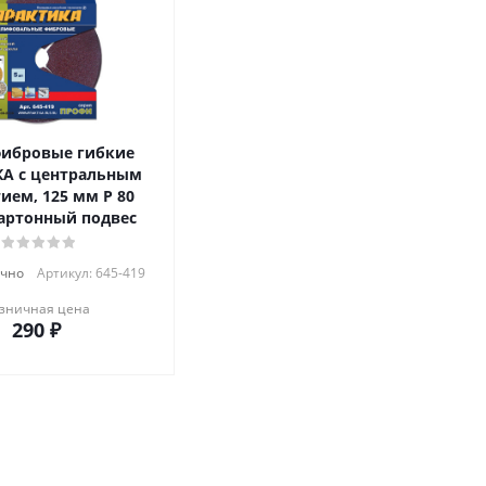
фибровые гибкие
А с центральным
ием, 125 мм P 80
картонный подвес
очно
Артикул: 645-419
зничная цена
290
₽