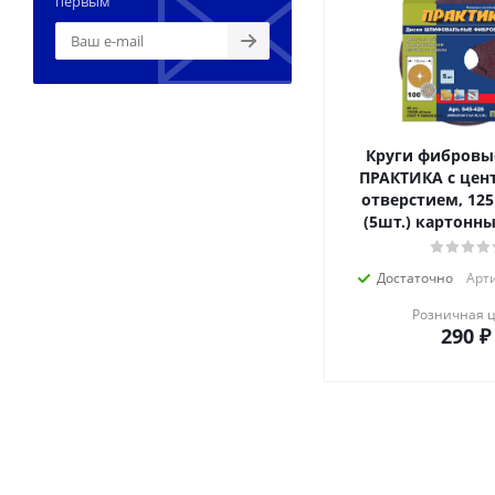
первым
Круги фибровы
ПРАКТИКА с цен
отверстием, 125
(5шт.) картонн
Достаточно
Арти
Розничная 
290
₽