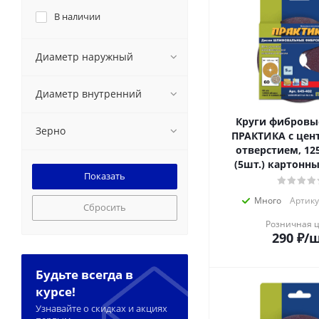
В наличии
Диаметр наружный
Диаметр внутренний
Круги фибровы
Зерно
ПРАКТИКА с цен
отверстием, 125 
(5шт.) картонн
Много
Артику
Сбросить
Розничная 
290
₽
/
Будьте всегда в
курсе!
Узнавайте о скидках и акциях