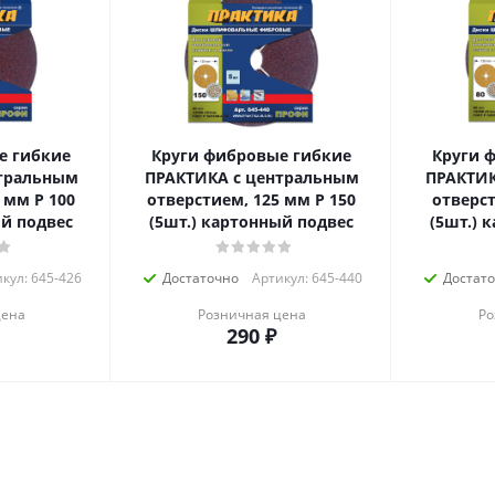
е гибкие
Круги фибровые гибкие
Круги 
тральным
ПРАКТИКА с центральным
ПРАКТИК
 мм P 100
отверстием, 125 мм P 150
отверст
ый подвес
(5шт.) картонный подвес
(5шт.) 
кул: 645-426
Достаточно
Артикул: 645-440
Достат
цена
Розничная цена
Ро
290
₽