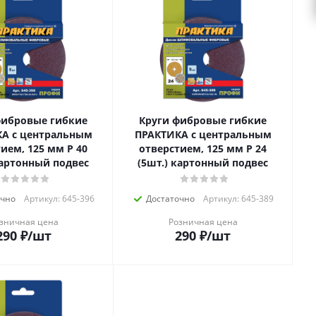
фибровые гибкие
Круги фибровые гибкие
А с центральным
ПРАКТИКА с центральным
ием, 125 мм P 40
отверстием, 125 мм P 24
картонный подвес
(5шт.) картонный подвес
очно
Артикул: 645-396
Достаточно
Артикул: 645-389
зничная цена
Розничная цена
290
₽
/шт
290
₽
/шт