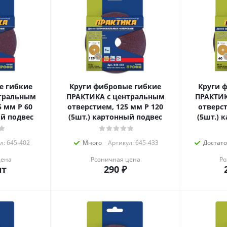
е гибкие
Круги фибровые гибкие
Круги 
тральным
ПРАКТИКА с центральным
ПРАКТИК
мм P 60
отверстием, 125 мм P 120
отверст
ый подвес
(5шт.) картонный подвес
(5шт.) 
л: 645-402
Много
Артикул: 645-433
Достат
цена
Розничная цена
Ро
шт
290
₽