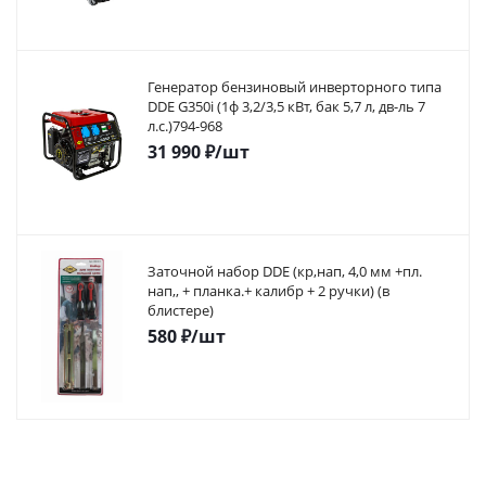
Генератор бензиновый инверторного типа
DDE G350i (1ф 3,2/3,5 кВт, бак 5,7 л, дв-ль 7
л.с.)794-968
31 990
₽
/шт
Заточной набор DDE (кр,нап, 4,0 мм +пл.
нап,, + планка.+ калибр + 2 ручки) (в
блистере)
580
₽
/шт