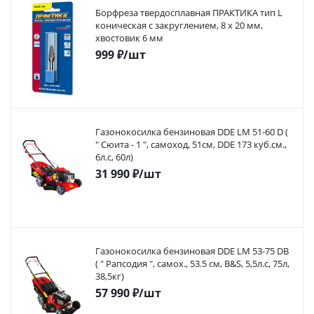
Борфреза твердосплавная ПРАКТИКА тип L
коническая с закруглением, 8 х 20 мм,
хвостовик 6 мм
999
₽
/шт
Газонокосилка бензиновая DDE LM 51-60 D (
" Сюита - 1 ", самоход, 51cм, DDE 173 куб.см.,
6л.с, 60л)
31 990
₽
/шт
Газонокосилка бензиновая DDE LM 53-75 DB
( " Рапсодия ", самох., 53.5 cм, B&S, 5,5л.с, 75л,
38,5кг)
57 990
₽
/шт