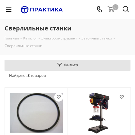
0
Сверлильные станки
Главная
-
Каталог
-
Электроинструмент
-
Заточные станки
-
Сверлильные станки
Фильтр
Найдено:
8
товаров