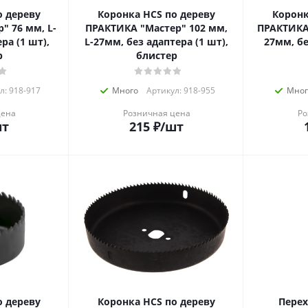
о дереву
Коронка HCS по дереву
Коронк
" 76 мм, L-
ПРАКТИКА "Мастер" 102 мм,
ПРАКТИКА 
ра (1 шт),
L-27мм, без адаптера (1 шт),
27мм, бе
р
блистер
л: 918-917
Много
Артикул: 918-955
Мног
цена
Розничная цена
Ро
шт
215
₽
/шт
о дереву
Коронка HCS по дереву
Перех