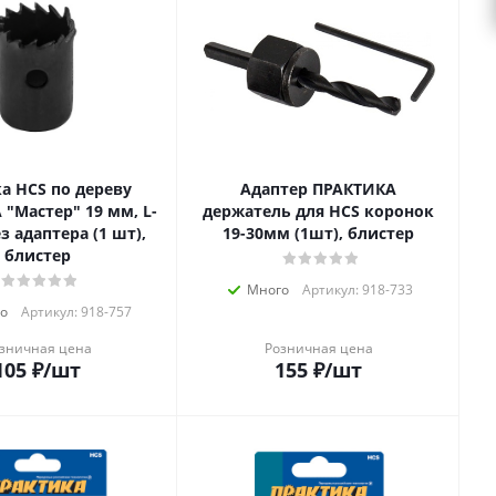
а HCS по дереву
Адаптер ПРАКТИКА
"Мастер" 19 мм, L-
держатель для HCS коронок
з адаптера (1 шт),
19-30мм (1шт), блистер
блистер
Много
Артикул: 918-733
о
Артикул: 918-757
зничная цена
Розничная цена
105
₽
/шт
155
₽
/шт