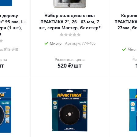
о дереву
Набор кольцевых пил
Коронк
" 95 мм, L-
ПРАКТИКА 2", 26 - 63 мм, 7
ПРАКТИКА 
ра (1 шт),
шт, серия Мастер, блистер*
27мм, бе
р
Много
Артикул: 774-405
л: 918-948
Мног
цена
Розничная цена
Ро
шт
520
₽
/шт