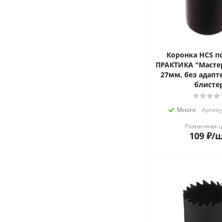
Коронка HCS п
ПРАКТИКА "Мастер
27мм, без адапте
блисте
Много
Артику
Розничная 
109
₽
/