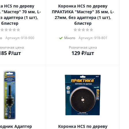
а HCS по дереву
Коронка HCS по дереву
"Мастер" 70 мм, L-
ПРАКТИКА "Мастер" 35 мм, L-
з адаптера (1 шт),
27мм, без адаптера (1 шт),
блистер
блистер
о
Артикул: 918-900
Много
Артикул: 918-801
зничная цена
Розничная цена
185
₽
/шт
129
₽
/шт
одник Адаптер
Коронка HCS по дереву