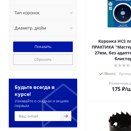
Тип коронок
Диаметр, дюйм
Коронка HCS п
ПРАКТИКА "Мастер
27мм, без адапте
блисте
Сбросить
Много
Артику
Розничная 
Будьте всегда в
175
₽
/
курсе!
Узнавайте о скидках и акциях
первым