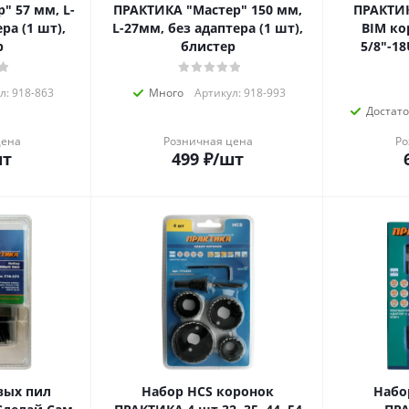
" 57 мм, L-
ПРАКТИКА "Мастер" 150 мм,
ПРАКТИК
ра (1 шт),
L-27мм, без адаптера (1 шт),
BIM ко
р
блистер
5/8"-18UN
л: 918-863
Много
Артикул: 918-993
Достат
цена
Розничная цена
Ро
шт
499
₽
/шт
вых пил
Набор HCS коронок
Набо