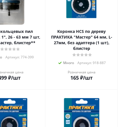
 кольцевых пил
Коронка HCS по дереву
", 26 - 63 мм 7 шт,
ПРАКТИКА "Мастер" 64 мм, L-
астер, блистер**
27мм, без адаптера (1 шт),
блистер
о
Артикул: 774-399
Много
Артикул: 918-887
зничная цена
Розничная цена
499
₽
/шт
165
₽
/шт