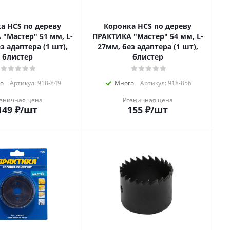
а HCS по дереву
Коронка HCS по дереву
"Мастер" 51 мм, L-
ПРАКТИКА "Мастер" 54 мм, L-
з адаптера (1 шт),
27мм, без адаптера (1 шт),
блистер
блистер
о
Артикул: 918-849
Много
Артикул: 918-856
зничная цена
Розничная цена
149
₽
/шт
155
₽
/шт