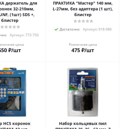
А держатель для
ПРАКТИКА "Мастер" 140 мм,
ронок 32-210мм,
L-27мм, без адаптера (1 шт),
F, (1шт) SDS +,
блистер
блистер
Достаточно
Артикул: 918-986
очно
Артикул: 773-750
зничная цена
Розничная цена
650
₽
/шт
475
₽
/шт
р HCS коронок
Набор кольцевых пил