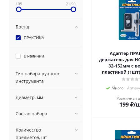
105
2 190
Бренд
ПРАКТИКА
Адаптер ПРА
В наличии
держатель для HCS коронок
32-152мм с в
пластиной (1шт)
Тип набора ручного
инструмента
Много
Артику
Диаметр, мм
Розничная 
199
₽
/
Состав набора
Количество
предметов, шт