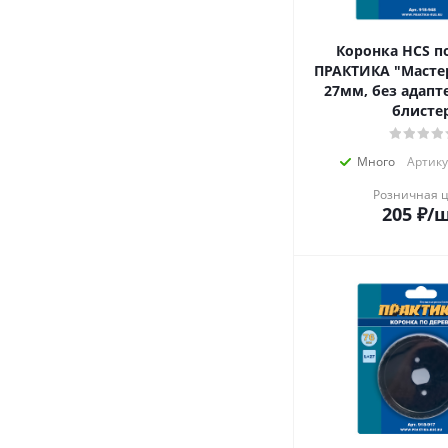
Коронка HCS п
ПРАКТИКА "Мастер
27мм, без адапте
блисте
Много
Артику
Розничная 
205
₽
/