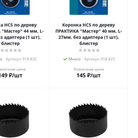
а HCS по дереву
Коронка HCS по дереву
"Мастер" 44 мм, L-
ПРАКТИКА "Мастер" 40 мм, L-
з адаптера (1 шт),
27мм, без адаптера (1 шт),
блистер
блистер
о
Артикул: 918-832
Много
Артикул: 918-825
зничная цена
Розничная цена
149
₽
/шт
145
₽
/шт