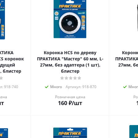
КТИКА
Коронка HCS по дереву
Коронк
ПРАКТИКА "Мастер" 60 мм, L-
ПРАКТИКА 
едущей
27мм, без адаптера (1 шт),
27мм, бе
, блистер
блистер
л: 918-740
Много
Артикул: 918-870
Мног
цена
Розничная цена
Ро
шт
160
₽
/шт