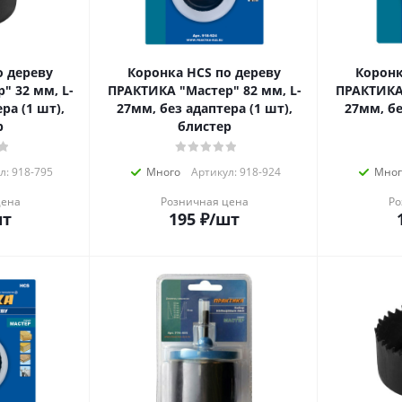
о дереву
Коронка HCS по дереву
Коронк
" 32 мм, L-
ПРАКТИКА "Мастер" 82 мм, L-
ПРАКТИКА 
ра (1 шт),
27мм, без адаптера (1 шт),
27мм, бе
р
блистер
л: 918-795
Много
Артикул: 918-924
Мног
цена
Розничная цена
Ро
шт
195
₽
/шт