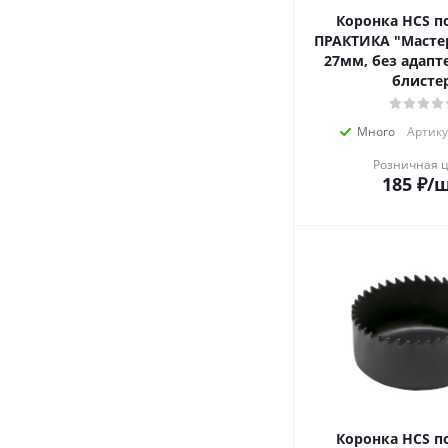
Коронка HCS п
ПРАКТИКА "Мастер
27мм, без адапте
блисте
Много
Артику
Розничная 
185
₽
/
Коронка HCS п