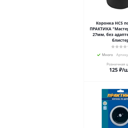
Коронка HCS п
ПРАКТИКА "Мастер
27мм, без адапте
блисте
Много
Артику
Розничная 
125
₽
/