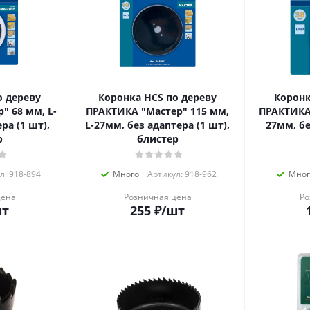
о дереву
Коронка HCS по дереву
Коронк
" 68 мм, L-
ПРАКТИКА "Мастер" 115 мм,
ПРАКТИКА 
ра (1 шт),
L-27мм, без адаптера (1 шт),
27мм, бе
р
блистер
л: 918-894
Много
Артикул: 918-962
Мног
цена
Розничная цена
Ро
шт
255
₽
/шт