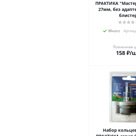
ПРАКТИКА "Мастер
27мм, без адапте
блисте
Много
Артику
Розничная 
158
₽
/
Набор кольце