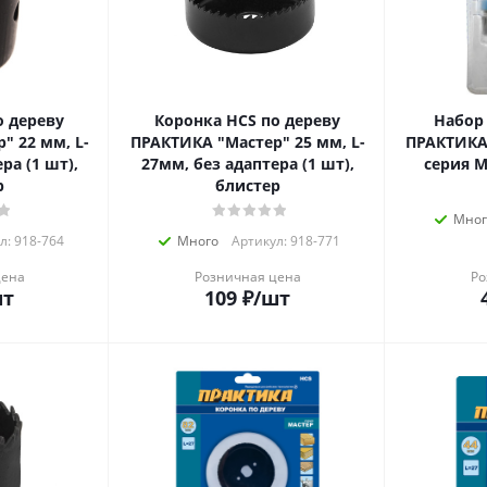
о дереву
Коронка HCS по дереву
Набор
" 22 мм, L-
ПРАКТИКА "Мастер" 25 мм, L-
ПРАКТИКА 1
ра (1 шт),
27мм, без адаптера (1 шт),
серия М
р
блистер
Мног
л: 918-764
Много
Артикул: 918-771
цена
Розничная цена
Ро
шт
109
₽
/шт