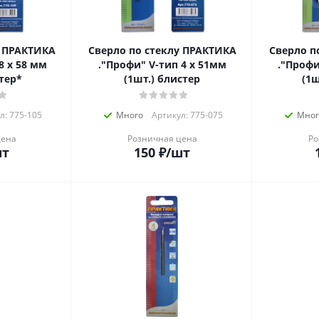
у ПРАКТИКА
Сверло по стеклу ПРАКТИКА
Сверло п
."Профи" V-тип 4 х 51мм
."Профи" V-тип 5 х 
стер*
(1шт.) блистер
(1ш
л: 775-105
Много
Артикул: 775-075
Мног
цена
Розничная цена
Ро
шт
150
₽
/шт