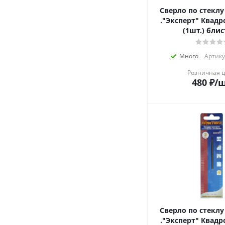
Сверло по стекл
."Эксперт" Квадр
(1шт.) бли
Много
Артику
Розничная 
480
₽
/
Сверло по стекл
."Эксперт" Квадр