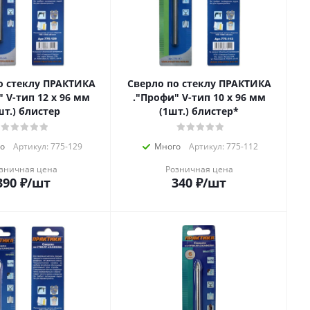
о стеклу ПРАКТИКА
Сверло по стеклу ПРАКТИКА
 мм
."Профи" V-тип 10 х 96 мм
шт.) блистер
(1шт.) блистер*
о
Артикул: 775-129
Много
Артикул: 775-112
зничная цена
Розничная цена
390
₽
/шт
340
₽
/шт