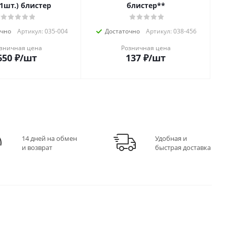
1шт.) блистер
блистер**
очно
Артикул: 035-004
Достаточно
Артикул: 038-456
зничная цена
Розничная цена
650
₽
/шт
137
₽
/шт
14 дней на обмен
Удобная и
и возврат
быстрая доставка