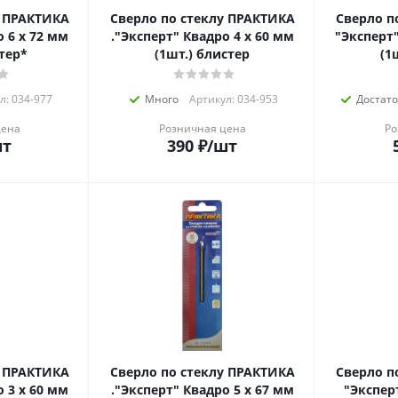
у ПРАКТИКА
Сверло по стеклу ПРАКТИКА
Сверло п
о 6 х 72 мм
."Эксперт" Квадро 4 х 60 мм
"Эксперт"
стер*
(1шт.) блистер
(1
л: 034-977
Много
Артикул: 034-953
Достат
цена
Розничная цена
Ро
шт
390
₽
/шт
у ПРАКТИКА
Сверло по стеклу ПРАКТИКА
Сверло п
о 3 х 60 мм
."Эксперт" Квадро 5 х 67 мм
"Эксперт