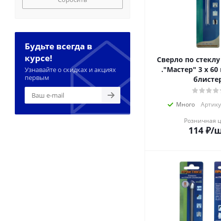
Будьте всегда в
курсе!
Сверло по стекл
."Мастер" 3 х 60 мм (1шт.)
Узнавайте о скидках и акциях
первым
блисте
Много
Артику
Розничная 
114
₽
/