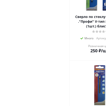
Сверло по стекл
."Профи" V-тип 8 х 58 мм
(1шт.) бли
Много
Артику
Розничная 
250
₽
/