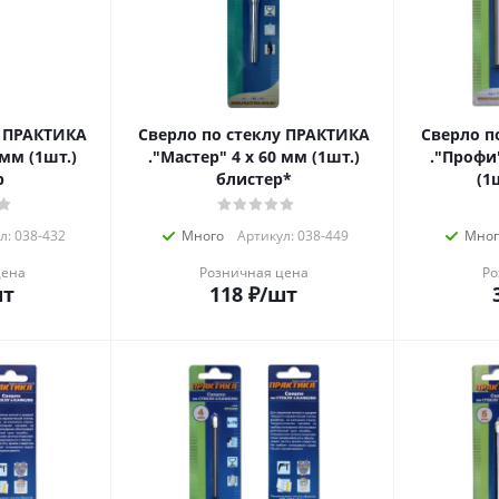
у ПРАКТИКА
Сверло по стеклу ПРАКТИКА
Сверло п
."Мастер" 4 х 60 мм (1шт.)
."Профи" V-тип 12 х 96
р
блистер*
(1
л: 038-432
Много
Артикул: 038-449
Мног
цена
Розничная цена
Ро
шт
118
₽
/шт