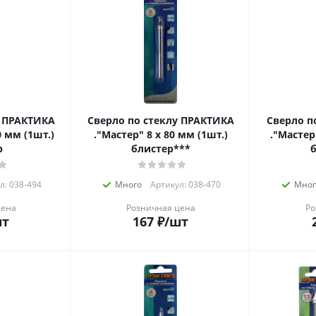
у ПРАКТИКА
Сверло по стеклу ПРАКТИКА
Сверло п
0 мм (1шт.)
."Мастер" 8 х 80 мм (1шт.)
."Мастер
р
блистер***
б
л: 038-494
Много
Артикул: 038-470
Мног
цена
Розничная цена
Ро
шт
167
₽
/шт