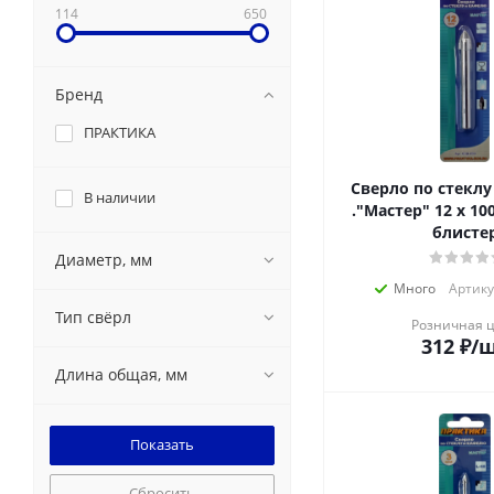
114
650
Бренд
ПРАКТИКА
Сверло по стекл
В наличии
."Мастер" 12 х 10
блисте
Диаметр, мм
Много
Артику
Тип свёрл
Розничная 
312
₽
/
Длина общая, мм
Сбросить