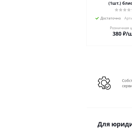
(1шт.) бли
Достаточно
Арти
Розничная 
380
₽
/
Собс
серв
Для юриди