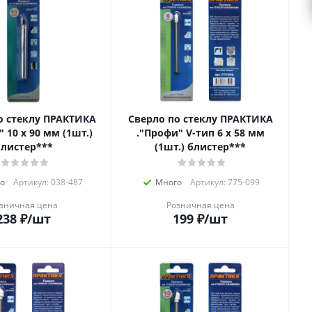
о стеклу ПРАКТИКА
Сверло по стеклу ПРАКТИКА
" 10 х 90 мм (1шт.)
."Профи" V-тип 6 х 58 мм
листер***
(1шт.) блистер***
о
Артикул: 038-487
Много
Артикул: 775-099
зничная цена
Розничная цена
238
₽
/шт
199
₽
/шт