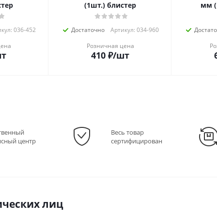
стер
(1шт.) блистер
мм (
кул: 036-452
Достаточно
Артикул: 034-960
Достат
цена
Розничная цена
Ро
шт
410
₽
/шт
твенный
Весь товар
исный центр
сертифицирован
ческих лиц