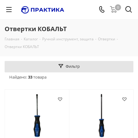
0
Отвертки КОБАЛЬТ
Главная
-
Каталог
-
Ручной инструмент, защита
-
Отвертки
-
Отвертки КОБАЛЬТ
Фильтр
Найдено:
33
товара