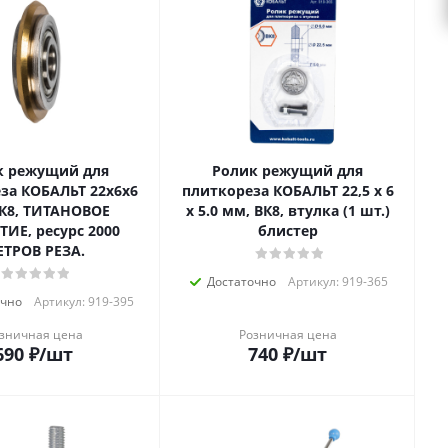
к режущий для
Ролик режущий для
за КОБАЛЬТ 22х6х6
плиткореза КОБАЛЬТ 22,5 х 6
К8, ТИТАНОВОЕ
х 5.0 мм, ВК8, втулка (1 шт.)
ИЕ, ресурс 2000
блистер
ТРОВ РЕЗА.
Достаточно
Артикул: 919-365
очно
Артикул: 919-395
зничная цена
Розничная цена
690
₽
/шт
740
₽
/шт