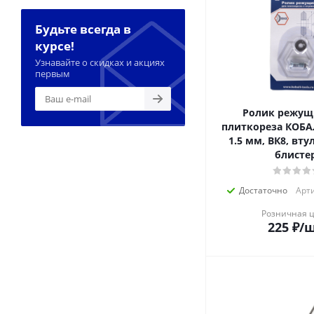
Будьте всегда в
курсе!
Узнавайте о скидках и акциях
первым
Ролик режущ
плиткореза КОБАЛ
1.5 мм, ВК8, втул
блисте
Достаточно
Арти
Розничная 
225
₽
/