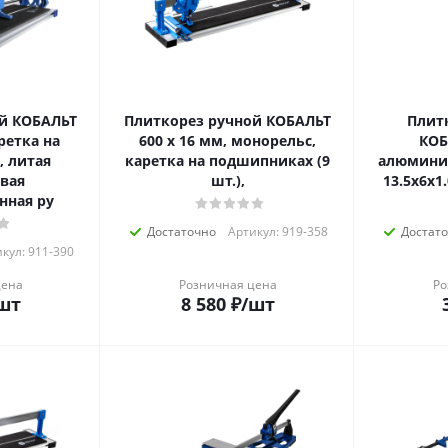
й КОБАЛЬТ
Плиткорез ручной КОБАЛЬТ
Плит
ретка на
600 х 16 мм, монорельс,
КОБ
 литая
каретка на подшипниках (9
алюминие
вая
шт.),
13.5х6х1
нная ру
Достаточно
Артикул: 919-358
Достат
кул: 911-390
цена
Розничная цена
Ро
шт
8 580
₽
/шт