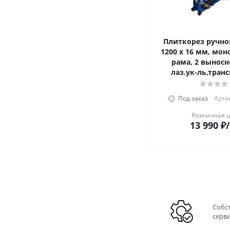
Плиткорез ручно
1200 х 16 мм, мон
рама, 2 выносн
лаз.ук-ль,тран
Под заказ
Артик
Розничная 
13 990
₽
Собс
серв