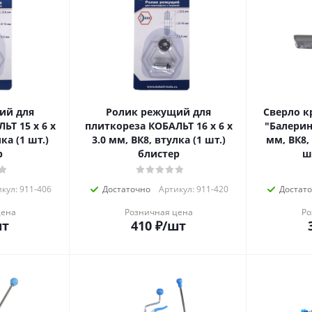
ий для
Ролик режущий для
Сверло к
ЬТ 15 х 6 х
плиткореза КОБАЛЬТ 16 х 6 х
"Балерин
ка (1 шт.)
3.0 мм, ВК8, втулка (1 шт.)
мм, ВК8,
р
блистер
ш
кул: 911-406
Достаточно
Артикул: 911-420
Достат
цена
Розничная цена
Ро
шт
410
₽
/шт