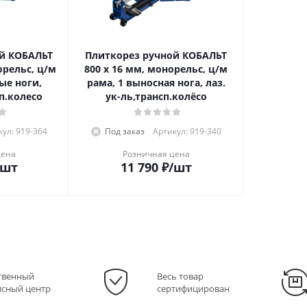
й КОБАЛЬТ
Плиткорез ручной КОБАЛЬТ
орельс, ц/м
800 х 16 мм, монорельс, ц/м
ые ноги,
рама, 1 выносная нога, лаз.
сп.колесо
ук-ль,трансп.колёсо
ул: 919-364
Под заказ
Артикул: 919-340
цена
Розничная цена
/шт
11 790
₽
/шт
твенный
Весь товар
исный центр
сертифицирован