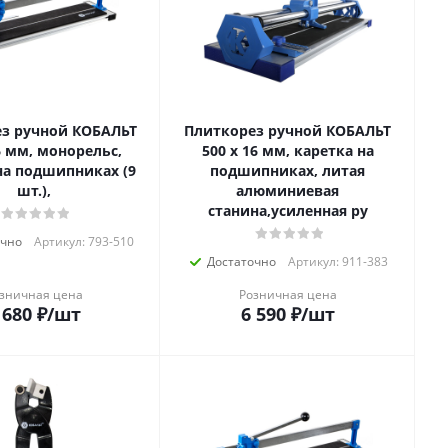
з ручной КОБАЛЬТ
Плиткорез ручной КОБАЛЬТ
6 мм, монорельс,
500 х 16 мм, каретка на
на подшипниках (9
подшипниках, литая
шт.),
алюминиевая
станина,усиленная ру
очно
Артикул: 793-510
Достаточно
Артикул: 911-383
зничная цена
Розничная цена
 680
₽
/шт
6 590
₽
/шт