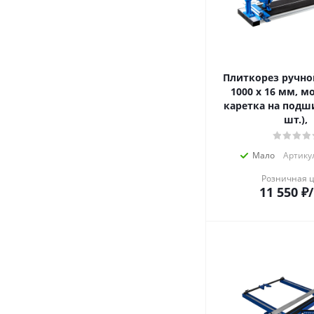
Плиткорез ручно
1000 х 16 мм, м
каретка на подш
шт.),
Мало
Артикул
Розничная 
11 550
₽