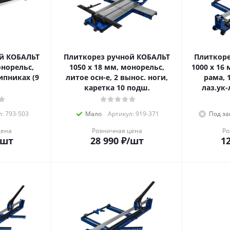
й КОБАЛЬТ
Плиткорез ручной КОБАЛЬТ
Плиткоре
онорельс,
1050 х 18 мм, монорельс,
1000 х 16
ипниках (9
литое осн-е, 2 вынос. ноги,
рама, 
каретка 10 подш.
лаз.ук-
: 793-503
Мало
Артикул: 919-371
Под за
цена
Розничная цена
Ро
/шт
28 990
₽
/шт
12