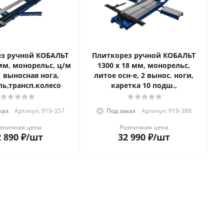
з ручной КОБАЛЬТ
Плиткорез ручной КОБАЛЬТ
 мм, монорельс, ц/м
1300 х 18 мм, монорельс,
1 выносная нога,
литое осн-е, 2 вынос. ноги,
ль,трансп.колесо
каретка 10 подш.,
каз
Артикул: 919-357
Под заказ
Артикул: 919-388
зничная цена
Розничная цена
 890
₽
/шт
32 990
₽
/шт