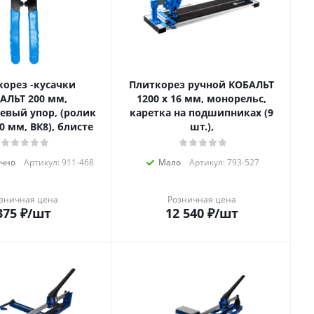
корез -кусачки
Плиткорез ручной КОБАЛЬТ
АЛЬТ 200 мм,
1200 х 16 мм, монорельс,
вый упор, (ролик
каретка на подшипниках (9
.0 мм, ВК8), блисте
шт.),
очно
Артикул: 911-468
Мало
Артикул: 793-527
зничная цена
Розничная цена
375
₽
/шт
12 540
₽
/шт