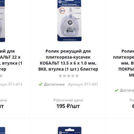
ий для
Ролик режущий для
Роли
АЛЬТ 22 х
плиткореза-кусачек
плиткоре
, втулка (1
КОБАЛЬТ 13.5 х 6 х 1.0 мм,
мм, В
тер
ВК8, втулка (1 шт.) блистер
ПОКРЫТ
МЕ
кул: 911-413
Достаточно
Артикул: 911-437
Достат
цена
Розничная цена
Ро
шт
195
₽
/шт