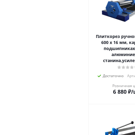
Плиткорез ручно
600 х 16 мм, ка
подшипниках,
алюминие
станина,усиле
Достаточно
Арти
Розничная 
6 880
₽
/