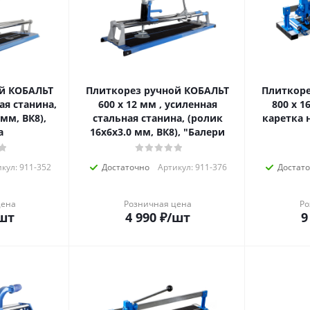
й КОБАЛЬТ
Плиткорез ручной КОБАЛЬТ
Плиткоре
ая станина,
600 х 12 мм , усиленная
800 х 1
мм, ВК8),
стальная станина, (ролик
каретка 
а
16х6х3.0 мм, ВК8), "Балери
кул: 911-352
Достаточно
Артикул: 911-376
Достат
цена
Розничная цена
Ро
шт
4 990
₽
/шт
9