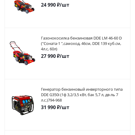
24 990
₽
/шт
Газонокосилка бензиновая DDE LM 46-60 D
("Соната-1 ",самоход, 46cм, DDE 139 куб.см,
4л.с, 60л)
27 990
₽
/шт
Генератор бензиновый инверторного типа
DDE G350i (1ф 3,2/3,5 кВт, бак 5,7 л, дв-ль 7
л.с.)794-968
31 990
₽
/шт