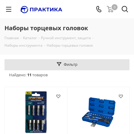
0
Наборы торцевых головок
Главная
-
Каталог
-
Ручной инструмент, защита
-
Наборы инструмента
-
Наборы торцевых головок
Фильтр
Найдено:
11
товаров