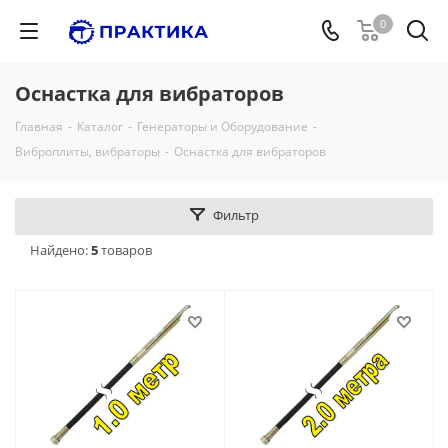
0
Оснастка для вибраторов
Главная
-
Каталог
-
Генераторы и Оборудование
-
Виброплиты, вибраторы
-
Оснастка для вибраторов
Фильтр
Найдено:
5
товаров