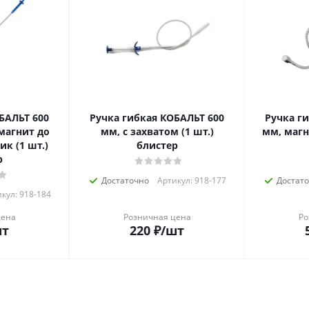
БАЛЬТ 600
Ручка гибкая КОБАЛЬТ 600
Ручка г
 магнит до
мм, с захватом (1 шт.)
мм, магни
ик (1 шт.)
блистер
р
Достаточно
Артикул: 918-177
Достат
кул: 918-184
цена
Розничная цена
Ро
шт
220
₽
/шт