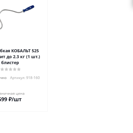
ибкая КОБАЛЬТ 525
т до 2.3 кг (1 шт.)
блистер
очно
Артикул: 918-160
зничная цена
599
₽
/шт