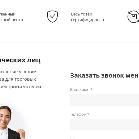
твенный
Весь товар
исный центр
сертифицирован
ческих лиц
ыгодные условия
Заказать звонок ме
ва для торговых
предпринимателей.
Ваше имя
*
Телефон
*