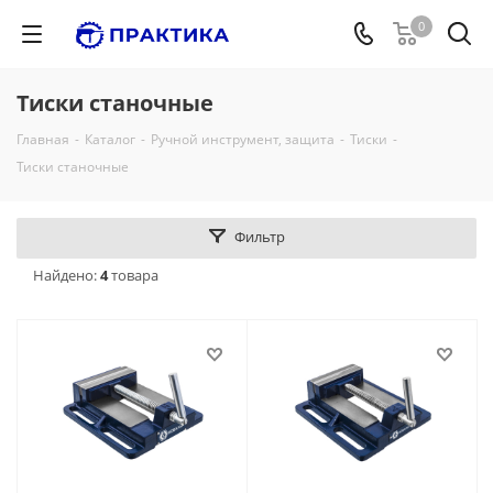
0
Тиски станочные
Главная
-
Каталог
-
Ручной инструмент, защита
-
Тиски
-
Тиски станочные
Фильтр
Найдено:
4
товара