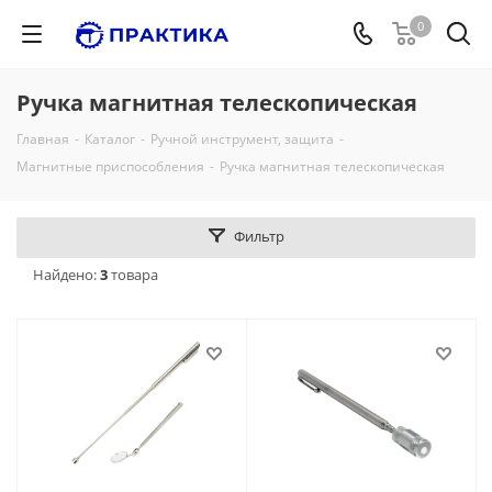
0
Ручка магнитная телескопическая
Главная
-
Каталог
-
Ручной инструмент, защита
-
Магнитные приспособления
-
Ручка магнитная телескопическая
Фильтр
Найдено:
3
товара