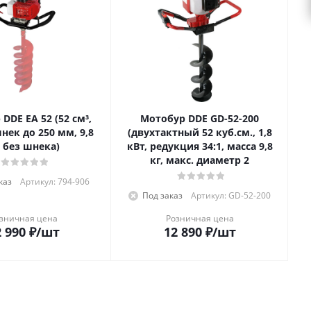
DDE EA 52 (52 см³,
Мотобур DDE GD-52-200
шнек до 250 мм, 9,8
(двухтактный 52 куб.см., 1,8
, без шнека)
кВт, редукция 34:1, масса 9,8
кг, макс. диаметр 2
каз
Артикул: 794-906
Под заказ
Артикул: GD-52-200
зничная цена
Розничная цена
 990
₽
/шт
12 890
₽
/шт