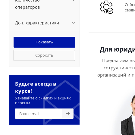
Собс
операторов
серв
Доп. характеристики
Для юриди
Сбросить
Предлагаем в
сотрудничест
организаций и 
Будьте всегда в
курсе!
Узнавайте о скидках и акциях
первым