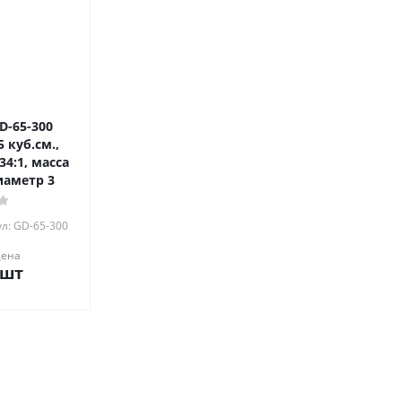
D-65-300
 куб.см.,
34:1, масса
диаметр 3
л: GD-65-300
цена
/шт