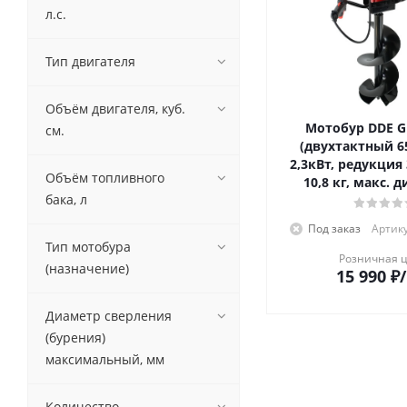
л.с.
Тип двигателя
Объём двигателя, куб.
Мотобур DDE G
см.
(двухтактный 65
2,3кВт, редукция 
Объём топливного
10,8 кг, макс. 
бака, л
Под заказ
Артику
Тип мотобура
Розничная 
(назначение)
15 990
₽
Диаметр сверления
(бурения)
максимальный, мм
Количество