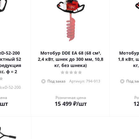
eD-52-200
Мотобур DDE EA 68 (68 см³,
Мотобур 
актный 52
2,4 кВт, шнек до 300 мм, 10,8
1,8 кВт, 
, редукция
кг, без шнека)
кг
кс. ф = 2
Под заказ
Артикул: 794-913
Под за
IceD-52-200
цена
Розничная цена
Ро
/шт
15 499
₽
/шт
12