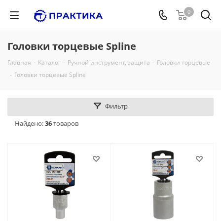
0
Головки торцевые Spline
Главная
-
Каталог
-
Ручной инструмент, защита
-
Головки торцевые
-
Головки торцевые Spline
Фильтр
Найдено:
36
товаров