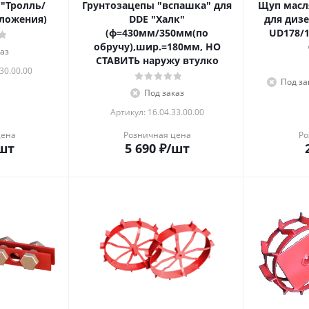
 "Тролль/
Грунтозацепы "вспашка" для
Щуп масл
ри положения)
DDE "Халк"
для диз
(ф=430мм/350мм(по
UD178/
обручу),шир.=180мм, НО
аз
СТАВИТЬ наружу втулко
30.00.00
Под за
Под заказ
Артикул: 16.04.33.00.00
цена
Розничная цена
Ро
шт
5 690
₽
/шт