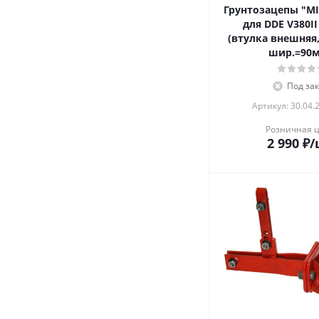
Грунтозацепы "MI
для DDE V380I
(втулка внешняя
шир.=90
Под зак
Артикул: 30.04.
Розничная 
2 990
₽
/