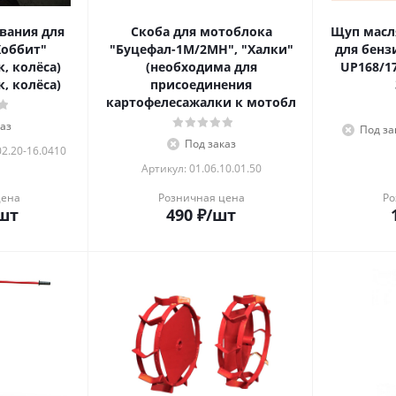
вания для
Скоба для мотоблока
Щуп масл
Хоббит"
"Буцефал-1М/2МН", "Халки"
для бенз
к, колёса)
(необходима для
UP168/1
к, колёса)
присоединения
картофелесажалки к мотобл
аз
Под за
Под заказ
02.20-16.0410
Артикул: 01.06.10.01.50
цена
Розничная цена
Ро
шт
490
₽
/шт