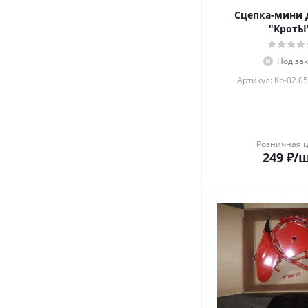
Сцепка-мини 
"КротЫ
Под зак
Артикул: Kp-02.05
Розничная 
249
₽
/