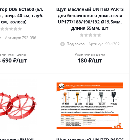
ор DDE EC1500 (эл.
Щуп масляный UNITED PARTS
т, шир. 40 см, глуб.
для бензинового двигателя
 см, колеса)
UP177/188/190/192 Ø19,5мм,
длина 55мм, шт
о
Артикул: 792-056
Под заказ
Артикул: 90-1302
зничная цена
Розничная цена
 690
₽
/шт
180
₽
/шт
озацепы "MAXI-
Щуп масляный UNITED PARTS