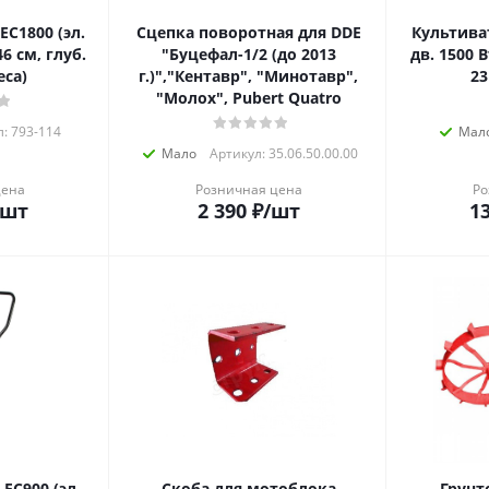
EC1800 (эл.
Сцепка поворотная для DDE
Культиват
46 см, глуб.
"Буцефал-1/2 (до 2013
дв. 1500 В
еса)
г.)","Кентавр", "Минотавр",
23
"Молох", Pubert Quatro
: 793-114
Мал
Мало
Артикул: 35.06.50.00.00
цена
Розничная цена
Ро
/шт
2 390
₽
/шт
13
EC900 (эл.
Скоба для мотоблока
Грунт