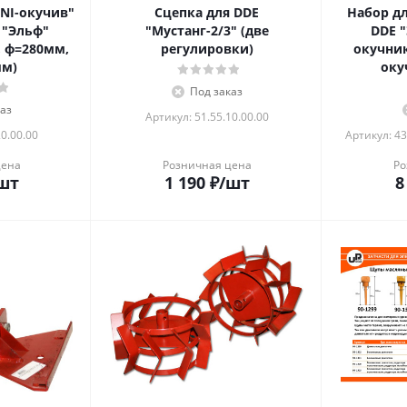
NI-окучив"
Сцепка для DDE
Набор д
I "Эльф"
"Мустанг-2/3" (две
DDE "
, ф=280мм,
регулировки)
окучник
мм)
оку
Под заказ
аз
Артикул: 51.55.10.00.00
20.00.00
Артикул: 43
цена
Розничная цена
Ро
шт
1 190
₽
/шт
8