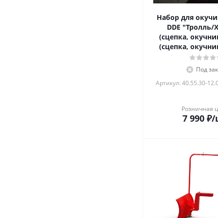
Набор для окучи
DDE "Тролль/
(сцепка, окучни
(сцепка, окучни
Под зак
Артикул: 40.55.30-12.
Розничная 
7 990
₽
/