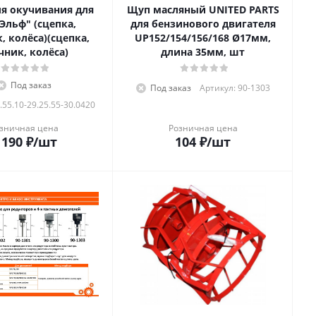
ля окучивания для
Щуп масляный UNITED PARTS
Эльф" (сцепка,
для бензинового двигателя
, колёса)(сцепка,
UP152/154/156/168 Ø17мм,
чник, колёса)
длина 35мм, шт
Под заказ
Под заказ
Артикул: 90-1303
.55.10-29.25.55-30.0420
зничная цена
Розничная цена
 190
₽
/шт
104
₽
/шт