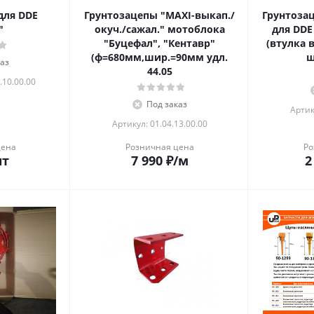
для DDE
Грунтозацепы "MAXI-выкап./
Грунтоза
"
окуч./сажал." мотоблока
для DDE
"Буцефал", "Кентавр"
(втулка 
(ф=680мм,шир.=90мм удл.
ш
аз
44.05
.10.00.00
Под заказ
Артик
Артикул: 01.04.13.00.00
цена
Розничная цена
Ро
шт
7 990
₽
/м
2