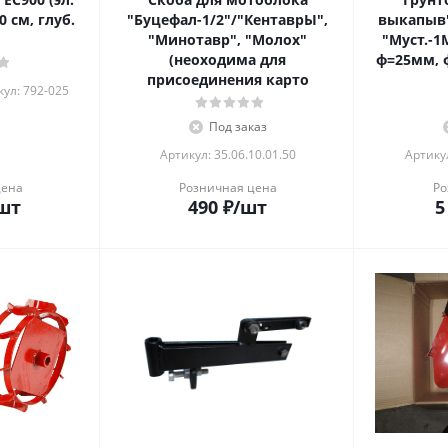
0 см, глуб.
"Буцефал-1/2"/"КентаврЫ",
выкапыв"
"Минотавр", "Молох"
"Муст.-
(неоходима для
ф=25мм, 
присоединения карто
ул: 792-025
Под заказ
Артикул: 35.06.10.01.50
Артикул
цена
Розничная цена
Ро
шт
490
₽
/шт
5