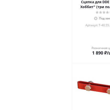
Сцепка для DDE
Хоббит" (т
Под зак
Артикул: T-40.55.
Розничная 
1 890
₽
/