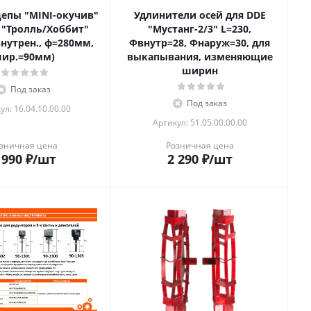
цепы "MINI-окучив"
Удлинители осей для DDE
 "Тролль/Хоббит"
"Мустанг-2/3" L=230,
внутрен., ф=280мм,
Фвнутр=28, Фнаруж=30, для
ир.=90мм)
выкапывания, изменяющие
ширин
Под заказ
Под заказ
ул: 16.04.10.00.00
Артикул: 51.05.00.00.00
зничная цена
Розничная цена
 990
₽
/шт
2 290
₽
/шт