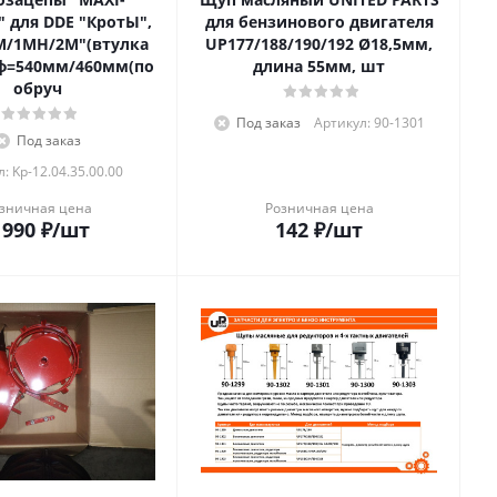
 для DDE "КротЫ",
для бензинового двигателя
1M/1MH/2М"(втулка
UP177/188/190/192 Ø18,5мм,
ф=540мм/460мм(по
длина 55мм, шт
обруч
Под заказ
Артикул: 90-1301
Под заказ
: Kp-12.04.35.00.00
зничная цена
Розничная цена
 990
₽
/шт
142
₽
/шт