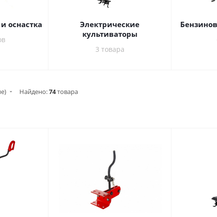
и оснастка
Электрические
Бензинов
культиваторы
ов
3 товара
ие)
Найдено:
74
товара