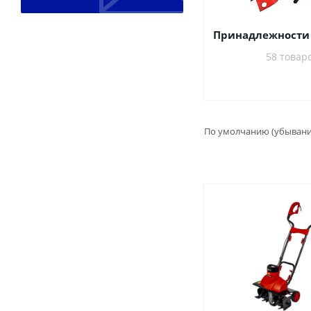
Принадлежности 
58 товар
По умолчанию (убыван