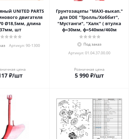
яный UNITED PARTS
Грунтозацепы "MAXI-выкап."
инового двигателя
для DDE "Тролль/Хоббит",
70 Ø18,5мм, длина
"Мустанги", "Халк" ( втулка
37мм, шт
ф=30мм, ф=540мм/460м
Под заказ
каз
Артикул: 90-1300
Артикул: 01.04.37.00.00
зничная цена
Розничная цена
117
₽
/шт
5 990
₽
/шт