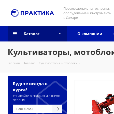
Профессиональная оснастка,
оборудование и инструменты
в Самаре
Каталог
О компании
Культиваторы, мотобло
Главная
-
Каталог
-
Культиваторы, мотоблоки
Будьте всегда в
курсе!
Узнавайте о скидках и акциях
первым