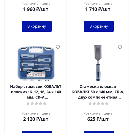
Розничная цена
Розничная цена
1 960
₽
/шт
1 710
₽
/шт
В корзину
В корзину
Набор стамесок КОБАЛЬТ
Стамеска плоская
плоских: 6, 12, 18, 24 х 140
КОБАЛЬТ 50 х 140 мм, CR-V,
мм, CR-V,
двухкомпонентная
двухкомпонентная
рукоятка (1 шт.) блистер
рукоятка, точильн. ка
1/6
Розничная цена
Розничная цена
2 120
₽
/шт
625
₽
/шт