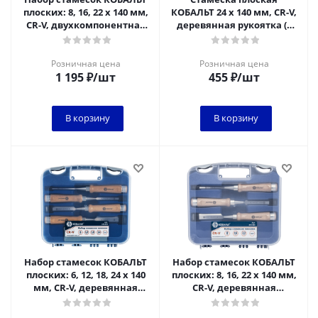
плоских: 8, 16, 22 х 140 мм,
КОБАЛЬТ 24 х 140 мм, CR-V,
CR-V, двухкомпонентная
деревянная рукоятка (1
рукоятка (3 шт.) блистер
шт.) подвес
Розничная цена
Розничная цена
1 195
₽
/шт
455
₽
/шт
В корзину
В корзину
Набор стамесок КОБАЛЬТ
Набор стамесок КОБАЛЬТ
плоских: 6, 12, 18, 24 х 140
плоских: 8, 16, 22 х 140 мм,
мм, CR-V, деревянная
CR-V, деревянная
рукоятка, точильн.
рукоятка (3 шт.) блистер
камень (