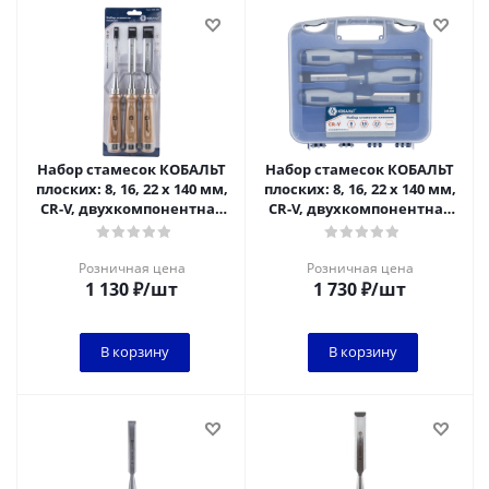
Набор стамесок КОБАЛЬТ
Набор стамесок КОБАЛЬТ
плоских: 8, 16, 22 х 140 мм,
плоских: 8, 16, 22 х 140 мм,
CR-V, двухкомпонентная
CR-V, двухкомпонентная
рукоятка, точильн.
рукоятка т(3 шт.) блистер
камень
Розничная цена
Розничная цена
1 130
₽
/шт
1 730
₽
/шт
В корзину
В корзину