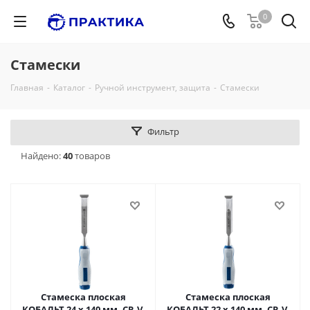
0
Стамески
Главная
-
Каталог
-
Ручной инструмент, защита
-
Стамески
Фильтр
Найдено:
40
товаров
Стамеска плоская
Стамеска плоская
КОБАЛЬТ 24 х 140 мм, CR-V,
КОБАЛЬТ 22 х 140 мм, CR-V,