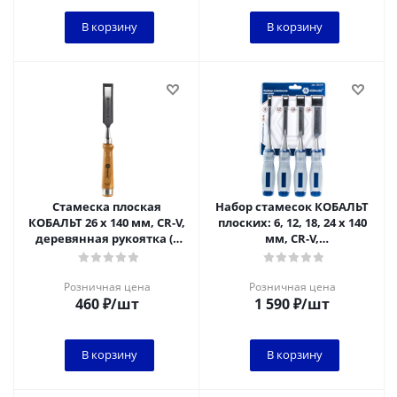
В корзину
В корзину
Стамеска плоская
Набор стамесок КОБАЛЬТ
КОБАЛЬТ 26 х 140 мм, CR-V,
плоских: 6, 12, 18, 24 х 140
деревянная рукоятка (1
мм, CR-V,
шт.) подвес 1/6
двухкомпонентная
рукоятка (4 шт.) блис
Розничная цена
Розничная цена
460
₽
/шт
1 590
₽
/шт
В корзину
В корзину