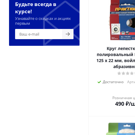
Будьте всегда в
курсе!
Узнавайте о скидках и акциях
первым
Круг лепест
полировальный
125 х 22 мм, вой
абразив
Достаточно
Арти
Розничная 
490
₽
/