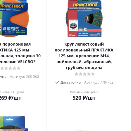
а поролоновая
Круг лепестковый
КТИКА 125 мм
полировальный ПРАКТИКА
льная, толщина 30
125 мм, крепление М14,
епление VELCRO*
войлочный, абразивный,
грубый,толщина
очно
Артикул: 038-562
Достаточно
Артикул: 779-752
зничная цена
Розничная цена
269
₽
/шт
520
₽
/шт