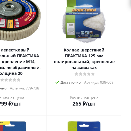
 лепестковый
Колпак шерстяной
альный ПРАКТИКА
ПРАКТИКА 125 мм
, крепление М14,
полировальный, крепление
й, не абразивный,
на завязках
олщина 20
Достаточно
Артикул: 038-609
очно
Артикул: 779-738
зничная цена
Розничная цена
799
₽
/шт
265
₽
/шт