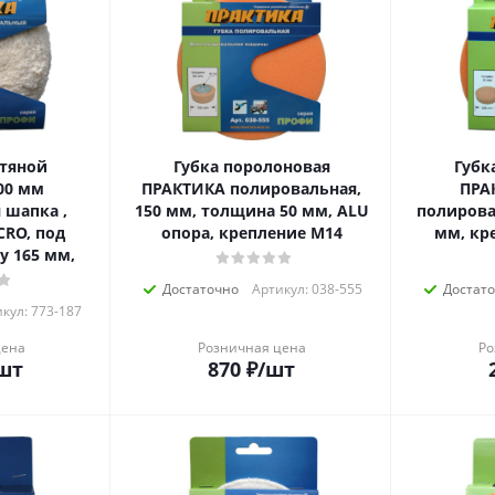
тяной
Губка поролоновая
Губк
00 мм
ПРАКТИКА полировальная,
ПРА
 шапка ,
150 мм, толщина 50 мм, ALU
полирова
CRO, под
опора, крепление М14
мм, кр
у 165 мм,
Достаточно
Артикул: 038-555
Достат
кул: 773-187
цена
Розничная цена
Ро
шт
870
₽
/шт