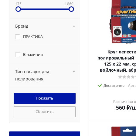
175
1 860
Бренд
ПРАКТИКА
Круг лепест
В наличии
полировальный
125 х 22 мм, с
войлочный, аб
Тип насадок для
полирования
Достаточно
Арти
Розничная 
560
₽
/
Сбросить