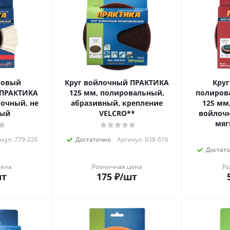
ковый
Круг войлочный ПРАКТИКА
Круг
 ПРАКТИКА
125 мм, полировальный,
полиров
лочный, не
абразивный, крепление
125 мм
ный
VELCRO**
войлочн
мяг
кул: 779-226
Достаточно
Артикул: 038-616
Достат
цена
Розничная цена
Ро
шт
175
₽
/шт