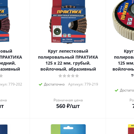
ковый
Круг лепестковый
Круг
 ПРАКТИКА
полировальный ПРАКТИКА
полиров
редний,
125 х 22 мм, грубый,
125 мм
разивный
войлочный, абразивный
войлочны
т
кул: 779-202
Достаточно
Артикул: 779-219
Достат
цена
Розничная цена
Ро
шт
560
₽
/шт