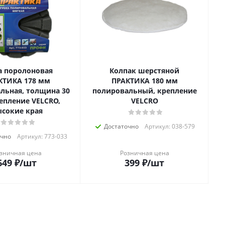
а поролоновая
Колпак шерстяной
КТИКА 178 мм
ПРАКТИКА 180 мм
льная, толщина 30
полировальный, крепление
епление VELCRO,
VELCRO
сокие края
Достаточно
Артикул: 038-579
очно
Артикул: 773-033
зничная цена
Розничная цена
649
₽
/шт
399
₽
/шт