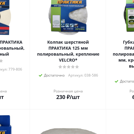
 ПРАКТИКА
Колпак шерстяной
Губк
ировальный,
ПРАКТИКА 125 мм
ПРА
вный
полировальный, крепление
полирова
VELCRO*
мм, кр
вы
кул: 779-806
Достаточно
Артикул: 038-586
Достат
цена
Розничная цена
Ро
шт
230
₽
/шт