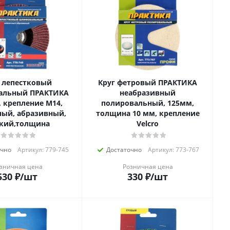
 лепестковый
Круг фетровый ПРАКТИКА
альный ПРАКТИКА
неабразивный
, крепление М14,
полировальный, 125мм,
ый, абразивный,
толщина 10 мм, крепление
кий,толщина
Velcro
очно
Артикул: 779-745
Достаточно
Артикул: 773-767
зничная цена
Розничная цена
530
₽
/шт
330
₽
/шт