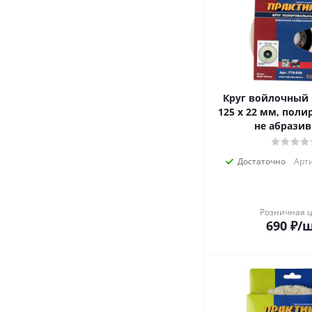
Круг войлочный
125 х 22 мм, пол
не абрази
Достаточно
Арти
Розничная 
690
₽
/