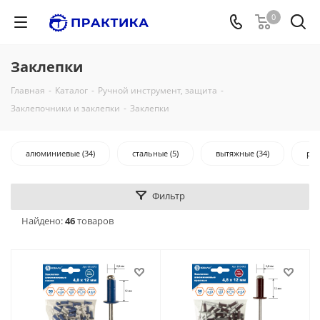
0
Заклепки
Главная
-
Каталог
-
Ручной инструмент, защита
-
Заклепочники и заклепки
-
Заклепки
алюминиевые (34)
стальные (5)
вытяжные (34)
рез
Фильтр
Найдено:
46
товаров