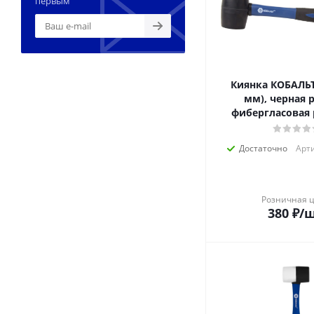
первым
Киянка КОБАЛЬТ 
мм), черная 
фибергласовая 
Достаточно
Арти
Розничная 
380
₽
/