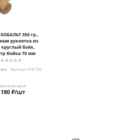
КОБАЛЬТ 350 гр.,
нная рукоятка из
, круглый боёк,
тр бойка 70 мм
очно
Артикул: 918-732
зничная цена
 180
₽
/шт