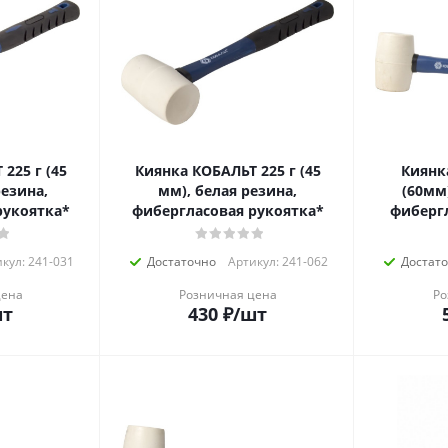
225 г (45
Киянка КОБАЛЬТ 225 г (45
Киянк
резина,
мм), белая резина,
(60мм)
рукоятка*
фибергласовая рукоятка*
фиберг
кул: 241-031
Достаточно
Артикул: 241-062
Достат
цена
Розничная цена
Ро
шт
430
₽
/шт