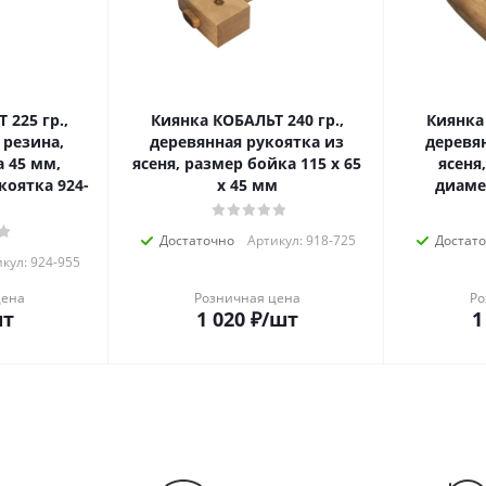
 225 гр.,
Киянка КОБАЛЬТ 240 гр.,
Киянка 
 резина,
деревянная рукоятка из
деревя
 45 мм,
ясеня, размер бойка 115 х 65
ясеня
коятка 924-
х 45 мм
диаме
Достаточно
Артикул: 918-725
Достат
кул: 924-955
цена
Розничная цена
Ро
шт
1 020
₽
/шт
1