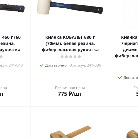
450 г (60
Киянка КОБАЛЬТ 680 г
Киянка 
резина,
(70мм), белая резина,
черная
рукоятка
фибергласовая рукоятка
диаме
фиберглас
кул: 241-048
Достаточно
Артикул: 241-086
Достат
цена
Розничная цена
Ро
шт
775
₽
/шт