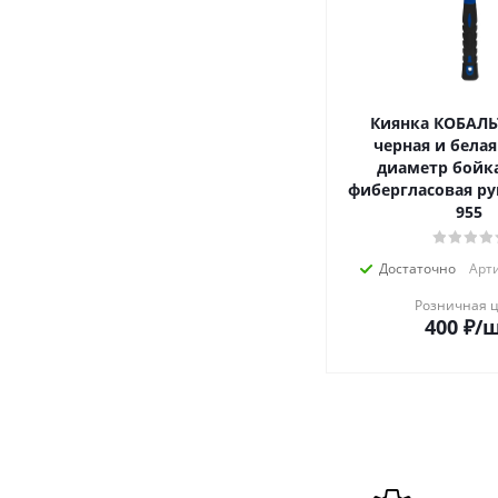
Киянка КОБАЛЬТ
черная и белая
диаметр бойка
фибергласовая ру
955
Достаточно
Арти
Розничная 
400
₽
/