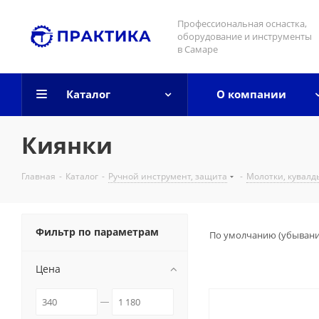
Профессиональная оснастка,
оборудование и инструменты
в Самаре
Каталог
О компании
Киянки
Главная
-
Каталог
-
Ручной инструмент, защита
-
Молотки, кувалд
Фильтр по параметрам
По умолчанию (убыван
Цена