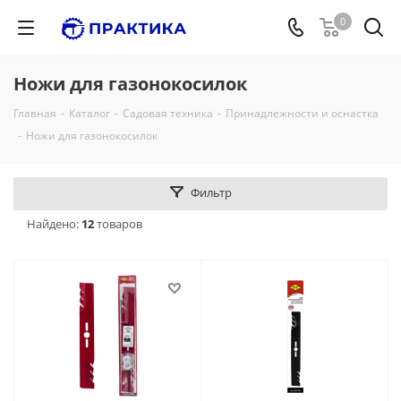
0
Ножи для газонокосилок
Главная
-
Каталог
-
Садовая техника
-
Принадлежности и оснастка
-
Ножи для газонокосилок
Фильтр
Найдено:
12
товаров