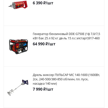
6 390
₽
/шт
Генератор бензиновый DDE G750E (1ф 7,0/7,5
кВт бак 25 л 92 кг дв-ль 15 л.с элстарт)917-460
64 990
₽
/шт
Дрель миксер ПУЛЬСАР МС 140-1600 (1600Вт,
2ск, 240-500/380-850 об/мин, пл. пуск,
насадка 140 мм)
7 990
₽
/шт