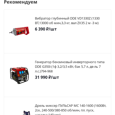
Рекомендуем
Вибратор глубинный DDE VD1330Z (1330
ВТ,13000 об мин,3,3 кг, вал ZX35 2 м -3 м)
6 390
₽
/шт
Генератор бензиновый инверторного типа
DDE G350i (1ф 3,2/3,5 кВт, бак 5,7 л, дв-ль 7
л.с.)794-968
31 990
₽
/шт
Дрель миксер ПУЛЬСАР МС 140-1600 (1600Вт,
2ск, 240-500/380-850 об/мин, пл. пуск,
насадка 140 мм)