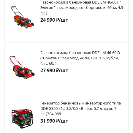
Газонокосилка бензиновая DDE LM 46-60 ( "
Элегия ", несамоход. со сборником, 46см, 4,5
л,с.)
24 990
₽
/шт
Газонокосилка бензиновая DDE LM 46-60 D
("Соната-1 ",самоход, 46cм, DDE 139 куб.см,
4л.с, 60л)
27 990
₽
/шт
Генератор бензиновый инверторного типа
DDE G350i (1ф 3,2/3,5 кВт, бак 5,7 л, дв-ль 7
л.с.)794-968
31 990
₽
/шт