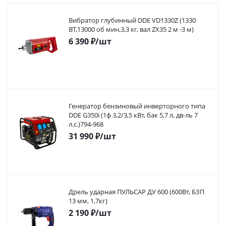
Вибратор глубинный DDE VD1330Z (1330
ВТ,13000 об мин,3,3 кг, вал ZX35 2 м -3 м)
6 390
₽
/шт
Генератор бензиновый инверторного типа
DDE G350i (1ф 3,2/3,5 кВт, бак 5,7 л, дв-ль 7
л.с.)794-968
31 990
₽
/шт
Дрель ударная ПУЛЬСАР ДУ 600 (600Вт, БЗП
13 мм, 1,7кг)
2 190
₽
/шт