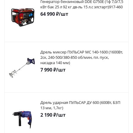
Генератор бензиновый DDE G750E (1ф 7,0/7,5
кВт бак 25 л 92 кг дв-ль 15 л.с элстарт)917-460
64 990
₽
/шт
Дрель миксер ПУЛЬСАР МС 140-1600 (1600Вт,
2ск, 240-500/380-850 об/мин, пл. пуск,
насадка 140 мм)
7 990
₽
/шт
Дрель ударная ПУЛЬСАР ДУ 600 (600Вт, БЗП
13 мм, 1,7кг)
2 190
₽
/шт