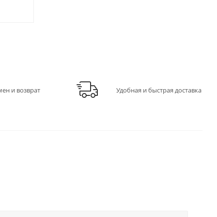
549
₽
/шт
549
₽
/ш
мен и возврат
Удобная и быстрая доставка