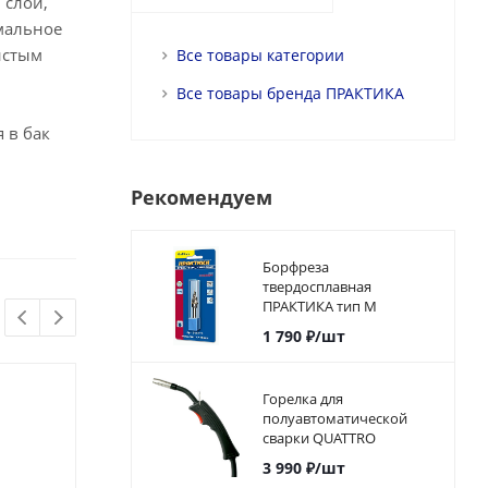
 слой,
мальное
истым
Все товары категории
Все товары бренда ПРАКТИКА
 в бак
Рекомендуем
Борфреза
твердосплавная
ПРАКТИКА тип M
коническая,12 х 25 мм,
1 790
₽
/шт
хвостовик 6 мм
Горелка для
полуавтоматической
сварки QUATTRO
ELEMENTI для i-MIG 165
3 990
₽
/шт
(150A, 0,6 - 0,8 мм, 2,0