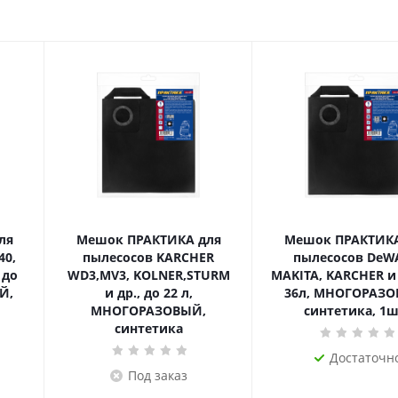
ля
Мешок ПРАКТИКА для
Мешок ПРАКТИКА
40,
пылесосов KARCHER
пылесосов DeWA
 до
WD3,MV3, KOLNER,STURM
MAKITA, KARCHER и 
Й,
и др., до 22 л,
36л, МНОГОРАЗО
МНОГОРАЗОВЫЙ,
синтетика, 1ш
синтетика
Достаточн
Под заказ