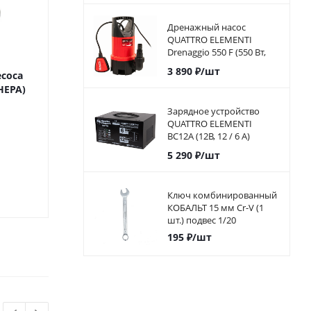
метра)
Дренажный насос
QUATTRO ELEMENTI
Drenaggio 550 F (550 Вт,
10500 л/ч, для грязной, 7
3 890
₽
/шт
соса
Удлинитель силовой
Удлинитель сил
м, 4,75кг)
HEPA)
УХз-4 30 метров, провод
60 метров, пр
КГ 3х2,5 мм2, 4 розетки,
3х1,5 мм2, 4 р
Зарядное устройство
катушка металл
катушка пл
QUATTRO ELEMENTI
BC12A (12В, 12 / 6 А)
автомат
Под заказ
Мал
5 290
₽
/шт
7 990
₽
/шт
6 150
₽
/
Ключ комбинированный
КОБАЛЬТ 15 мм Cr-V (1
шт.) подвес 1/20
195
₽
/шт